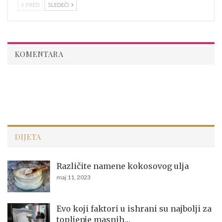
PRED
SLEDEĆI
KOMENTARA
DIJETA
Različite namene kokosovog ulja
maj 11, 2023
Evo koji faktori u ishrani su najbolji za
topljenje masnih…