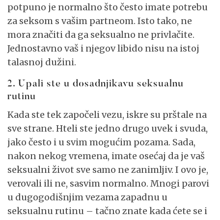
potpuno je normalno što često imate potrebu
za seksom s vašim partneom. Isto tako, ne
mora značiti da ga seksualno ne privlačite.
Jednostavno vaš i njegov libido nisu na istoj
talasnoj dužini.
2. Upali ste u dosadnjikavu seksualnu
rutinu
Kada ste tek započeli vezu, iskre su prštale na
sve strane. Hteli ste jedno drugo uvek i svuda,
jako često i u svim mogućim pozama. Sada,
nakon nekog vremena, imate osećaj da je vaš
seksualni život sve samo ne zanimljiv. I ovo je,
verovali ili ne, sasvim normalno. Mnogi parovi
u dugogodišnjim vezama zapadnu u
seksualnu rutinu – tačno znate kada ćete se i