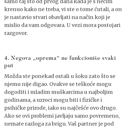
samo taj što od prvog dana kada je s nečim
krenuo kako ne treba, vi ste o tome ćutali, a on
je nastavio stvari obavljati na način koji je
mislio da vam odgovara. U vezi mora postojari
razgovor.
4. Negova „oprema“ ne funkcioniše svaki
put
Možda ste ponekad ostali u šoku zato što se
njemu nije digao. Ovakve se teškoće mogu
dogoditi i mladim muškarcima u najboljim
godinama, a uzroci mogu biti i fizičke i
psihičke prirode, iako su najčešće ovo drugo.
Ako se ovi problemi javljaju samo povremeno,
nemate razloga za brigu. Vaš partner je pod