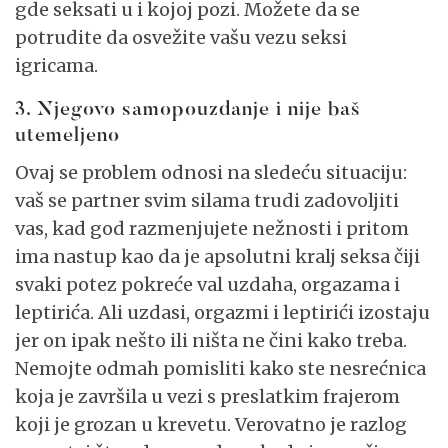
gde seksati u i kojoj pozi. Možete da se
potrudite da osvežite vašu vezu seksi
igricama.
3. Njegovo samopouzdanje i nije baš
utemeljeno
Ovaj se problem odnosi na sledeću situaciju:
vaš se partner svim silama trudi zadovoljiti
vas, kad god razmenjujete nežnosti i pritom
ima nastup kao da je apsolutni kralj seksa čiji
svaki potez pokreće val uzdaha, orgazama i
leptirića. Ali uzdasi, orgazmi i leptirići izostaju
jer on ipak nešto ili ništa ne čini kako treba.
Nemojte odmah pomisliti kako ste nesrećnica
koja je završila u vezi s preslatkim frajerom
koji je grozan u krevetu. Verovatno je razlog