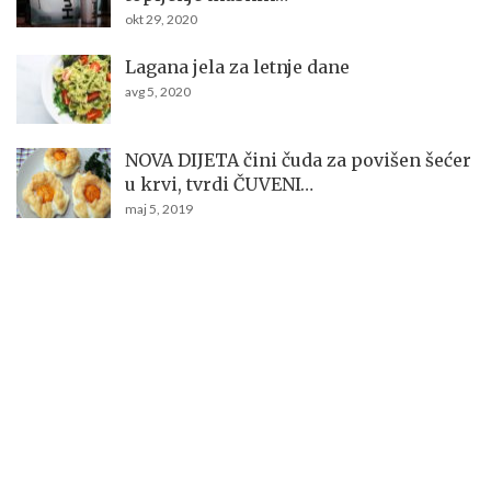
okt 29, 2020
Lagana jela za letnje dane
avg 5, 2020
NOVA DIJETA čini čuda za povišen šećer
u krvi, tvrdi ČUVENI…
maj 5, 2019