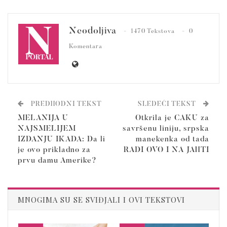
Neodoljiva
1470 Tekstova
0
Komentara
PREDHODNI TEKST
SLEDEĆI TEKST
MELANIJA U
Otkrila je CAKU za
NAJSMELIJEM
savršenu liniju, srpska
IZDANJU IKADA: Da li
manekenka od tada
je ovo prikladno za
RADI OVO I NA JAHTI
prvu damu Amerike?
MNOGIMA SU SE SVIĐJALI I OVI TEKSTOVI