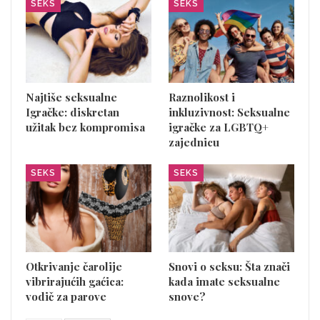
SEKS
SEKS
Najtiše seksualne
Raznolikost i
Igračke: diskretan
inkluzivnost: Seksualne
užitak bez kompromisa
igračke za LGBTQ+
zajednicu
SEKS
SEKS
Otkrivanje čarolije
Snovi o seksu: Šta znači
vibrirajućih gaćica:
kada imate seksualne
vodič za parove
snove?