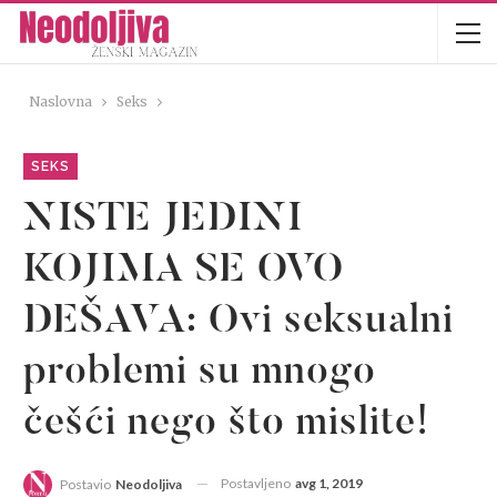
Naslovna
Seks
SEKS
NISTE JEDINI
KOJIMA SE OVO
DEŠAVA: Ovi seksualni
problemi su mnogo
češći nego što mislite!
Postavljeno
avg 1, 2019
Postavio
Neodoljiva