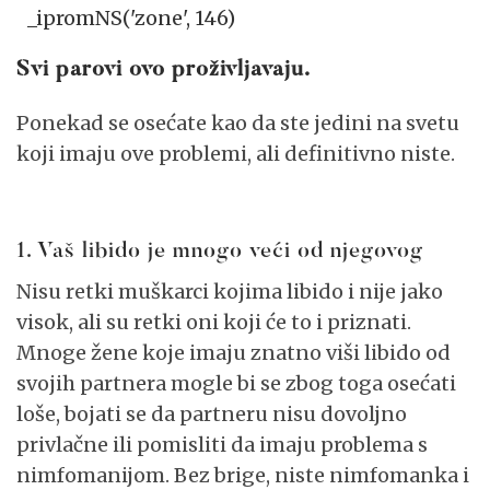
_ipromNS('zone', 146)
Svi parovi ovo proživljavaju.
Ponekad se osećate kao da ste jedini na svetu
koji imaju ove problemi, ali definitivno niste.
1. Vaš libido je mnogo veći od njegovog
Nisu retki muškarci kojima libido i nije jako
visok, ali su retki oni koji će to i priznati.
Mnoge žene koje imaju znatno viši libido od
svojih partnera mogle bi se zbog toga osećati
loše, bojati se da partneru nisu dovoljno
privlačne ili pomisliti da imaju problema s
nimfomanijom. Bez brige, niste nimfomanka i