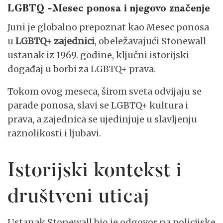
LGBTQ -Mesec ponosa i njegovo značenje
Juni je globalno prepoznat kao Mesec ponosa
u
LGBTQ+ zajednici
, obeležavajući Stonewall
ustanak iz 1969. godine, ključni istorijski
događaj u borbi za LGBTQ+ prava.
Tokom ovog meseca, širom sveta odvijaju se
parade ponosa, slavi se LGBTQ+ kultura i
prava, a zajednica se ujedinjuje u slavljenju
raznolikosti i ljubavi.
Istorijski kontekst i
društveni uticaj
Ustanak Stonewall bio je odgovor na policijske