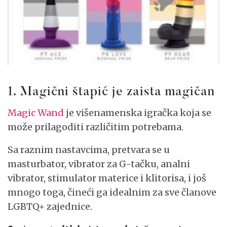
1. Magični štapić je zaista magičan
Magic Wand
je višenamenska igračka koja se
može prilagoditi različitim potrebama.
Sa raznim nastavcima, pretvara se u
masturbator, vibrator za G-tačku, analni
vibrator, stimulator materice i klitorisa, i još
mnogo toga, čineći ga idealnim za sve članove
LGBTQ+ zajednice.