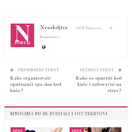
Neodoljiva
1470 Tekstova
0
Komentara
PREDHODNI TEKST
SLEDEĆI TEKST
Kako organizovati
Kako se opustiti kod
opuštajući spa dan kod
kuće i zaboraviti na
kuće?
stres?
MNOGIMA SU SE SVIĐJALI I OVI TEKSTOVI
SEKS
SEKS