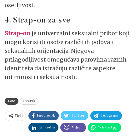
osetljivost.
4. Strap-on za sve
Strap-on
je univerzalni seksualni pribor koji
mogu koristiti osobe različitih polova i
seksualnih orijentacija. Njegova
prilagodljivost omogućava parovima raznih
identiteta da istražuju različite aspekte
intimnosti i seksualnosti.
Foto
FreePik
Deli
Facebook
Twitter
Telegram
Linkedin
Viber
WhatsApp