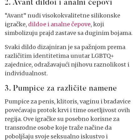
2. Avant dildoi i analni čepovi
“Avant” nudi visokokvalitetne silikonske
igračke,
dildoe i analne čepove
, koji
simbolizuju prajd zastave sa duginim bojama.
Svaki dildo dizajniran je sa pažnjom prema
različitim identitetima unutar LGBTQ+
zajednice, odražavajući njihovu raznolikost i
individualnost.
3. Pumpice za različite namene
Pumpice za penis, klitoris, vaginu i bradavice
povećavaju protok krvi i time osetljivost ovih
regija. Ove igračke su posebno korisne za
transrodne osobe koje traže načine da
poboljšaju svoje seksualno iskustvo i