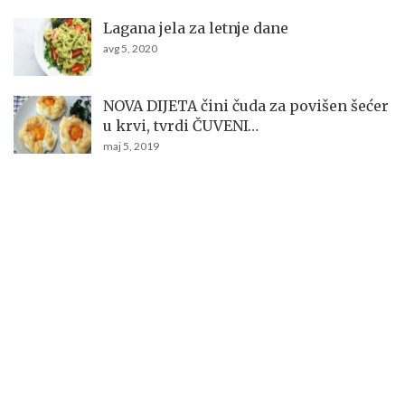
Lagana jela za letnje dane
avg 5, 2020
NOVA DIJETA čini čuda za povišen šećer
u krvi, tvrdi ČUVENI…
maj 5, 2019