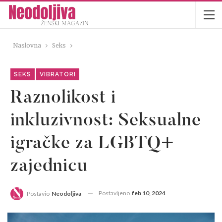
Naslovna
Seks
SEKS
VIBRATORI
Raznolikost i
inkluzivnost: Seksualne
igračke za LGBTQ+
zajednicu
Postavljeno
feb 10, 2024
Postavio
Neodoljiva