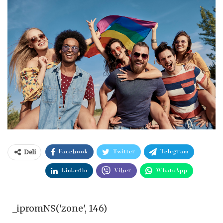
Deli
Facebook
Twitter
Telegram
Linkedin
Viber
WhatsApp
_ipromNS('zone', 146)