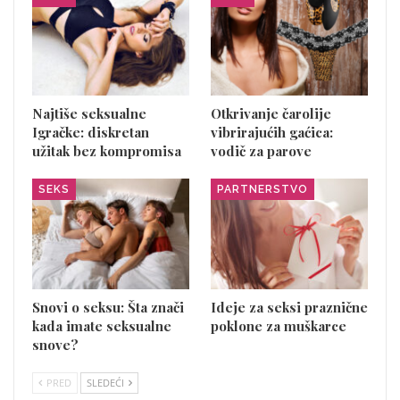
Najtiše seksualne
Otkrivanje čarolije
Igračke: diskretan
vibrirajućih gaćica:
užitak bez kompromisa
vodič za parove
SEKS
PARTNERSTVO
Snovi o seksu: Šta znači
Ideje za seksi praznične
kada imate seksualne
poklone za muškarce
snove?
PRED
SLEDEĆI