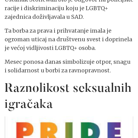
racije i diskriminaciju koju je LGBTQ+
zajednica doživljavala u SAD.
Ta borba za prava i prihvatanje imala je
ogroman uticaj na društvenu svest i doprinela
je većoj vidljivosti LGBTQ+ osoba.
Mesec ponosa danas simbolizuje otpor, snagu
i solidarnost u borbi za ravnopravnost.
Raznolikost seksualnih
igračaka