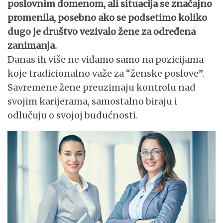
poslovnim domenom, ali situacija se značajno
promenila, posebno ako se podsetimo koliko
dugo je društvo vezivalo žene za određena
zanimanja.
Danas ih više ne viđamo samo na pozicijama
koje tradicionalno važe za “ženske poslove”.
Savremene žene preuzimaju kontrolu nad
svojim karijerama, samostalno biraju i
odlučuju o svojoj budućnosti.