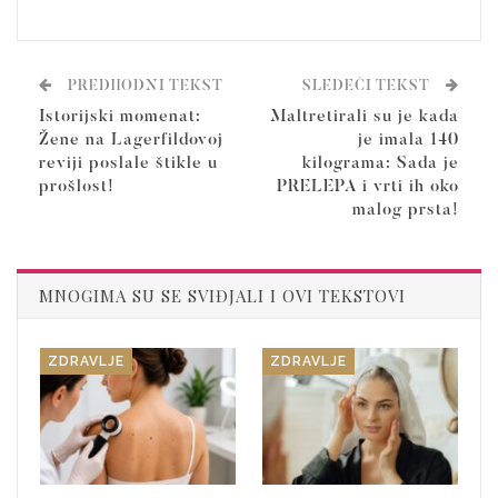
PREDHODNI TEKST
SLEDEĆI TEKST
Istorijski momenat:
Maltretirali su je kada
Žene na Lagerfildovoj
je imala 140
reviji poslale štikle u
kilograma: Sada je
prošlost!
PRELEPA i vrti ih oko
malog prsta!
MNOGIMA SU SE SVIĐJALI I OVI TEKSTOVI
ZDRAVLJE
ZDRAVLJE