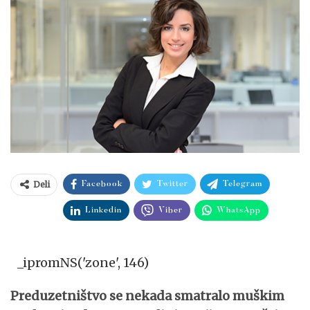
Deli
Facebook
Twitter
Telegram
Linkedin
Viber
WhatsApp
_ipromNS('zone', 146)
Preduzetništvo se nekada smatralo muškim