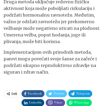
Druga metoda uključuje redovnu fizičku
aktivnost koja može poboljšati cirkulaciju i
podržati hormonalnu ravnotežu. Međutim,
važno je održati ravnotežu jer prekomerno
vežbanje može negativno uticati na plodnost.
Umerena vežba, poput hodanja, joge ili
plivanja, može biti korisna.
Implementacijom ovih prirodnih metoda,
parovi mogu povećati svoje šanse za začeće i
podržati ukupno reproduktivno zdravlje na
siguran i zdrav način.
Deli
Facebook
Twitter
Telegram
Linkedin
Viber
WhatsApp