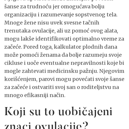
šanse za trudnoću jer omogućava bolju
organizaciju i razumevanje sopstvenog tela.
Mnoge žene nisu uvek svesne tačnih
trenutaka ovulacije, ali uz pomoć ovog alata,
mogu lakše identifikovati optimalno vreme za
začeće. Pored toga, kalkulator plodnih dana
može pomoći ženama da bolje razumeju svoje
cikluse i uoče eventualne nepravilnosti koje bi
mogle zahtevati medicinsku pažnju. Njegovim
korišćenjem, parovi mogu povećati svoje šanse
za začeće i ostvariti svoj san o roditeljstvu na
mnogo efikasniji način.
Koji su to uobičajeni
znaci ovulacije?