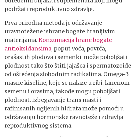
određenih biljaka i suplemenata koji mogu
podržati reproduktivno zdravlje.
Prva prirodna metoda je održavanje
uravnotežene ishrane bogate hranljivim
materijama.
Konzumacija hrane bogate
antioksidansima
, poput voća, povrća,
orašastih plodova i semenki, može poboljšati
plodnost tako što štiti jajašca i spermatozoide
od oštećenja slobodnim radikalima. Omega-3
masne kiseline, koje se nalaze u ribi, lanenom
semenu i orasima, takođe mogu poboljšati
plodnost. Izbegavanje trans masti i
rafinisanih ugljenih hidrata može pomoći u
održavanju hormonske ravnoteže i zdravlja
reproduktivnog sistema.