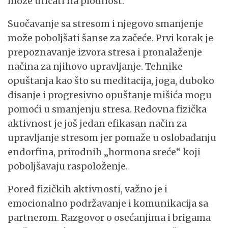
može uticati na plodnost.
Suočavanje sa stresom i njegovo smanjenje
može poboljšati šanse za začeće. Prvi korak je
prepoznavanje izvora stresa i pronalaženje
načina za njihovo upravljanje. Tehnike
opuštanja kao što su meditacija, joga, duboko
disanje i progresivno opuštanje mišića mogu
pomoći u smanjenju stresa. Redovna fizička
aktivnost je još jedan efikasan način za
upravljanje stresom jer pomaže u oslobađanju
endorfina, prirodnih „hormona sreće“ koji
poboljšavaju raspoloženje.
Pored fizičkih aktivnosti, važno je i
emocionalno podržavanje i komunikacija sa
partnerom. Razgovor o osećanjima i brigama