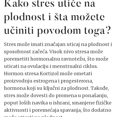
Kako stres utiče na
plodnost i šta možete
učiniti povodom toga?
Stres može imati značajan uticaj na plodnost i
sposobnost začeća. Visok nivo stresa može
poremetiti hormonalnu ravnotežu, što može
uticati na ovulaciju i menstrualni ciklus.
Hormon stresa Kortizol može ometati
proizvodnju estrogena i progesterona,
hormona koji su ključni za plodnost. Takođe,
stres može dovesti do promena u ponašanju,
poput loših navika u ishrani, smanjene fizičke
aktivnosti i poremećaja spavanja, što dodatno