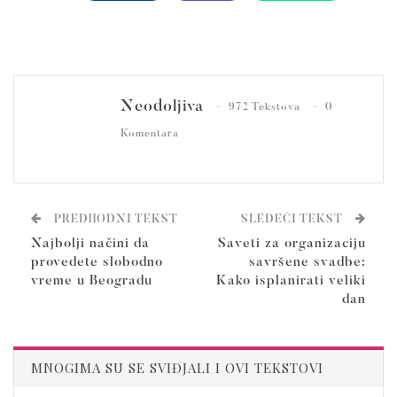
Neodoljiva
972 Tekstova
0
Komentara
PREDHODNI TEKST
SLEDEĆI TEKST
Najbolji načini da
Saveti za organizaciju
provedete slobodno
savršene svadbe:
vreme u Beogradu
Kako isplanirati veliki
dan
MNOGIMA SU SE SVIĐJALI I OVI TEKSTOVI