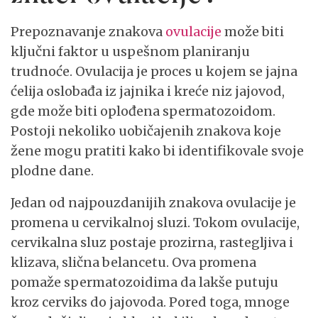
Prepoznavanje znakova
ovulacije
može biti
ključni faktor u uspešnom planiranju
trudnoće. Ovulacija je proces u kojem se jajna
ćelija oslobađa iz jajnika i kreće niz jajovod,
gde može biti oplođena spermatozoidom.
Postoji nekoliko uobičajenih znakova koje
žene mogu pratiti kako bi identifikovale svoje
plodne dane.
Jedan od najpouzdanijih znakova ovulacije je
promena u cervikalnoj sluzi. Tokom ovulacije,
cervikalna sluz postaje prozirna, rastegljiva i
klizava, slična belancetu. Ova promena
pomaže spermatozoidima da lakše putuju
kroz cerviks do jajovoda. Pored toga, mnoge