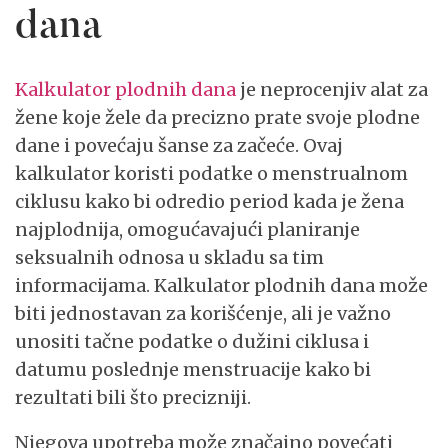
dana
Kalkulator plodnih dana
je neprocenjiv alat za
žene koje žele da precizno prate svoje plodne
dane i povećaju šanse za začeće. Ovaj
kalkulator koristi podatke o menstrualnom
ciklusu kako bi odredio period kada je žena
najplodnija, omogućavajući planiranje
seksualnih odnosa u skladu sa tim
informacijama. Kalkulator plodnih dana može
biti jednostavan za korišćenje, ali je važno
unositi tačne podatke o dužini ciklusa i
datumu poslednje menstruacije kako bi
rezultati bili što precizniji.
Njegova upotreba može značajno povećati