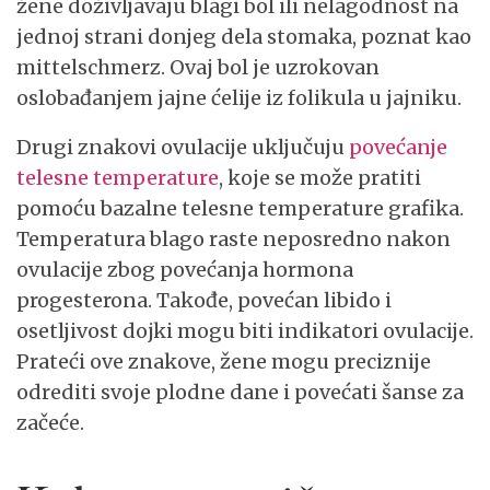
žene doživljavaju blagi bol ili nelagodnost na
jednoj strani donjeg dela stomaka, poznat kao
mittelschmerz. Ovaj bol je uzrokovan
oslobađanjem jajne ćelije iz folikula u jajniku.
Drugi znakovi ovulacije uključuju
povećanje
telesne temperature
, koje se može pratiti
pomoću bazalne telesne temperature grafika.
Temperatura blago raste neposredno nakon
ovulacije zbog povećanja hormona
progesterona. Takođe, povećan libido i
osetljivost dojki mogu biti indikatori ovulacije.
Prateći ove znakove, žene mogu preciznije
odrediti svoje plodne dane i povećati šanse za
začeće.