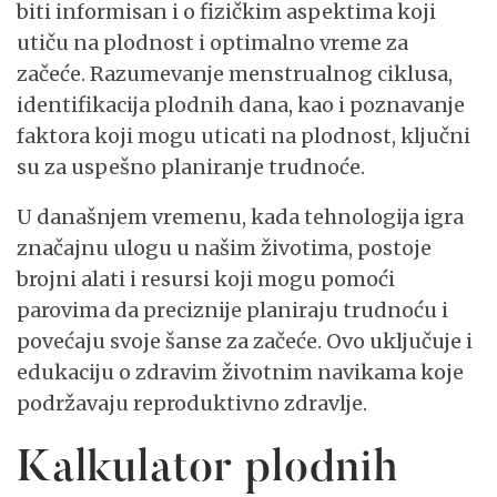
biti informisan i o fizičkim aspektima koji
utiču na plodnost i optimalno vreme za
začeće. Razumevanje menstrualnog ciklusa,
identifikacija plodnih dana, kao i poznavanje
faktora koji mogu uticati na plodnost, ključni
su za uspešno planiranje trudnoće.
U današnjem vremenu, kada tehnologija igra
značajnu ulogu u našim životima, postoje
brojni alati i resursi koji mogu pomoći
parovima da preciznije planiraju trudnoću i
povećaju svoje šanse za začeće. Ovo uključuje i
edukaciju o zdravim životnim navikama koje
podržavaju reproduktivno zdravlje.
Kalkulator plodnih