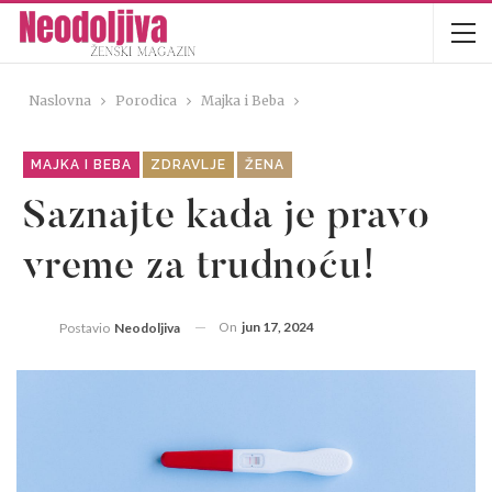
Naslovna
Porodica
Majka i Beba
MAJKA I BEBA
ZDRAVLJE
ŽENA
Saznajte kada je pravo
vreme za trudnoću!
On
jun 17, 2024
Postavio
Neodoljiva