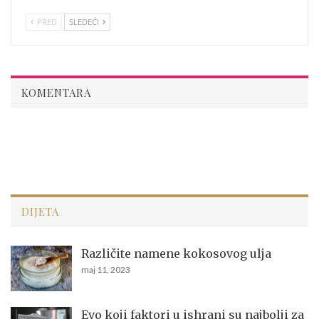
PRED
SLEDEĆI
KOMENTARA
DIJETA
Različite namene kokosovog ulja
maj 11, 2023
Evo koji faktori u ishrani su najbolji za