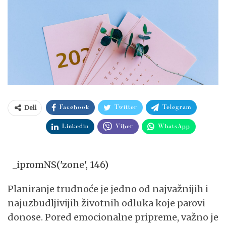
Deli
Facebook
Twitter
Telegram
Linkedin
Viber
WhatsApp
_ipromNS('zone', 146)
Planiranje trudnoće je jedno od najvažnijih i
najuzbudljivijih životnih odluka koje parovi
donose. Pored emocionalne pripreme, važno je