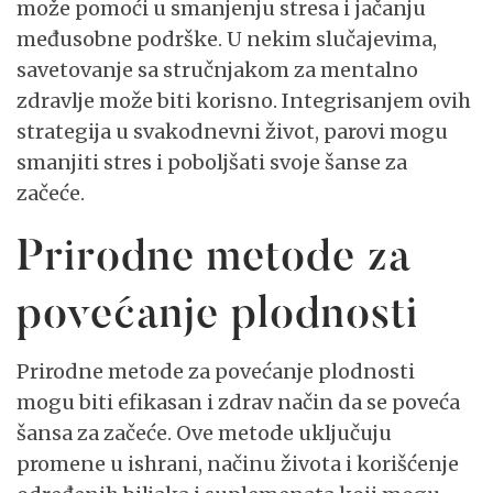
može pomoći u smanjenju stresa i jačanju
međusobne podrške. U nekim slučajevima,
savetovanje sa stručnjakom za mentalno
zdravlje može biti korisno. Integrisanjem ovih
strategija u svakodnevni život, parovi mogu
smanjiti stres i poboljšati svoje šanse za
začeće.
Prirodne metode za
povećanje plodnosti
Prirodne metode za povećanje plodnosti
mogu biti efikasan i zdrav način da se poveća
šansa za začeće. Ove metode uključuju
promene u ishrani, načinu života i korišćenje