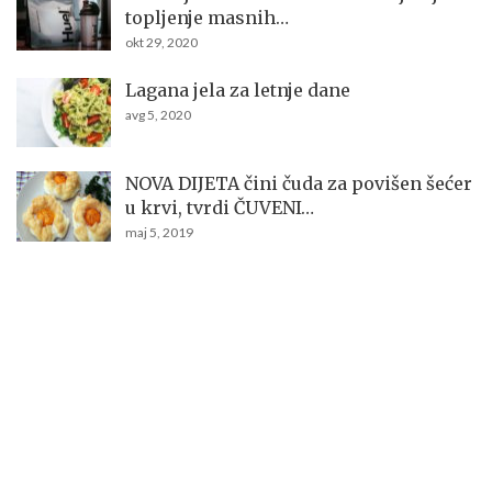
topljenje masnih…
okt 29, 2020
Lagana jela za letnje dane
avg 5, 2020
NOVA DIJETA čini čuda za povišen šećer
u krvi, tvrdi ČUVENI…
maj 5, 2019