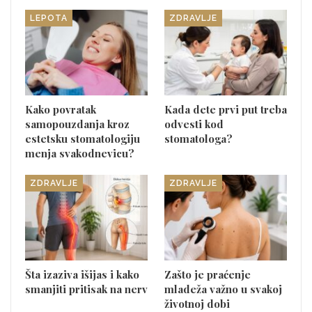
LEPOTA
ZDRAVLJE
Kako povratak
Kada dete prvi put treba
samopouzdanja kroz
odvesti kod
estetsku stomatologiju
stomatologa?
menja svakodnevicu?
ZDRAVLJE
ZDRAVLJE
Šta izaziva išijas i kako
Zašto je praćenje
smanjiti pritisak na nerv
mladeža važno u svakoj
životnoj dobi