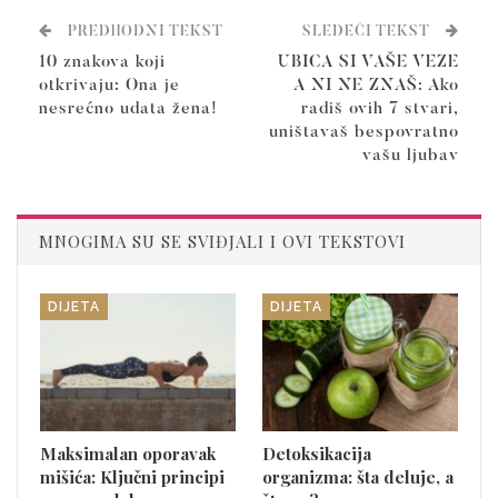
PREDHODNI TEKST
SLEDEĆI TEKST
10 znakova koji
UBICA SI VAŠE VEZE
otkrivaju: Ona je
A NI NE ZNAŠ: Ako
nesrećno udata žena!
radiš ovih 7 stvari,
uništavaš bespovratno
vašu ljubav
MNOGIMA SU SE SVIĐJALI I OVI TEKSTOVI
DIJETA
DIJETA
Maksimalan oporavak
Detoksikacija
mišića: Ključni principi
organizma: šta deluje, a