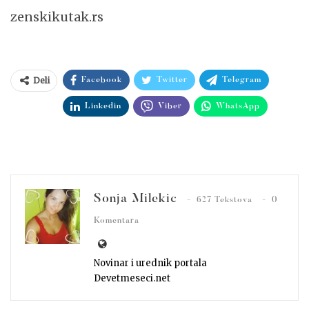
zenskikutak.rs
Deli
Facebook
Twitter
Telegram
Linkedin
Viber
WhatsApp
Sonja Milekic
627 Tekstova
0
Komentara
Novinar i urednik portala
Devetmeseci.net