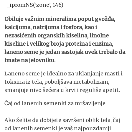
_ipromNS('zone', 146)
Obiluje važnim mineralima poput gvožđa,
kalcijuma, natrijuma i fosfora, kao i
nezasićenih organskih kiselina, linolne
kiseline i velikog broja proteina i enzima,
laneno seme je jedan sastojak uvek trebalo da
imate na jelovniku.
Laneno seme je idealno za uklanjanje masti i
toksina iz tela, poboljšava metabolizam,
smanjuje nivo šećera u krvi i reguliše apetit.
Čaj od lanenih semenki za mršavljenje
Ako želite da dobijete savršeni oblik tela, čaj
od lanenih semenki je vaš najpouzdaniji