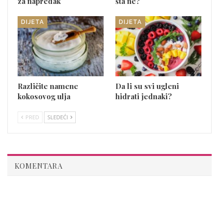
za napredak
šta ne?
DIJETA
DIJETA
Različite namene
Da li su svi ugleni
kokosovog ulja
hidrati jednaki?
PRED
SLEDEĆI
KOMENTARA