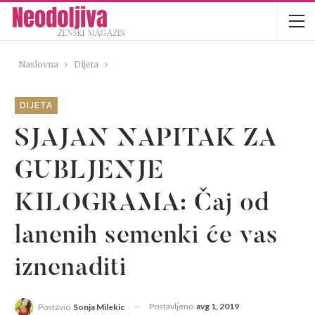
Naslovna
Dijeta
DIJETA
SJAJAN NAPITAK ZA
GUBLJENJE
KILOGRAMA: Čaj od
lanenih semenki će vas
iznenaditi
Postavljeno
avg 1, 2019
Postavio
Sonja Milekic