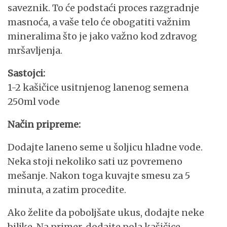
saveznik. To će podstaći proces razgradnje
masnoća, a vaše telo će obogatiti važnim
mineralima što je jako važno kod zdravog
mršavljenja.
Sastojci:
1-2 kašičice usitnjenog lanenog semena
250ml vode
Način pripreme:
Dodajte laneno seme u šoljicu hladne vode.
Neka stoji nekoliko sati uz povremeno
mešanje. Nakon toga kuvajte smesu za 5
minuta, a zatim procedite.
Ako želite da poboljšate ukus, dodajte neke
biljke. Na primer, dodajte pola kašičice