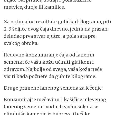
metvice, dunje ili kamilice.
Za optimalne rezultate gubitka kilograma, piti
2-3 šoljice ovog čaja dnevno, jednu na prazan
želudac prva stvar ujutro, a pola sata pre
svakog obroka.
Redovno konzumiranje čaja od lanenih
semenki će vašu kožu učiniti glatkom i
zdravom. Najbolje od svega, vaša koža neće
visiti kada počnete da gubite kilograme.
Druge primene lanenog semena za lečenje:
Konzumirajte mešavinu 1 kašičice mlevenog
lanenog semena i vodu ili voćni sok da se
eliminiše kamenje iz bubrega i bešike.