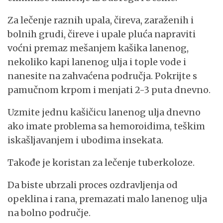
Za lečenje raznih upala, čireva, zaraženih i
bolnih grudi, čireve i upale pluća napraviti
voćni premaz mešanjem kašika lanenog,
nekoliko kapi lanenog ulja i tople vode i
nanesite na zahvaćena područja. Pokrijte s
pamučnom krpom i menjati 2-3 puta dnevno.
Uzmite jednu kašičicu lanenog ulja dnevno
ako imate problema sa hemoroidima, teškim
iskašljavanjem i ubodima insekata.
Takođe je koristan za lečenje tuberkoloze.
Da biste ubrzali proces ozdravljenja od
opeklina i rana, premazati malo lanenog ulja
na bolno područje.