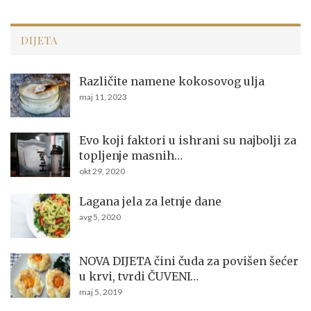
DIJETA
Različite namene kokosovog ulja
maj 11, 2023
Evo koji faktori u ishrani su najbolji za
topljenje masnih…
okt 29, 2020
Lagana jela za letnje dane
avg 5, 2020
NOVA DIJETA čini čuda za povišen šećer
u krvi, tvrdi ČUVENI…
maj 5, 2019