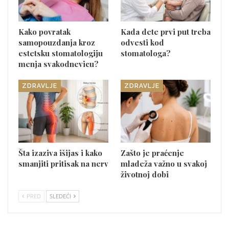
Kako povratak
Kada dete prvi put treba
samopouzdanja kroz
odvesti kod
estetsku stomatologiju
stomatologa?
menja svakodnevicu?
ZDRAVLJE
ZDRAVLJE
Šta izaziva išijas i kako
Zašto je praćenje
smanjiti pritisak na nerv
mladeža važno u svakoj
životnoj dobi
PRED
SLEDEĆI