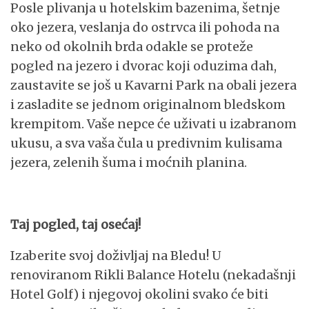
Posle plivanja u hotelskim bazenima, šetnje
oko jezera, veslanja do ostrvca ili pohoda na
neko od okolnih brda odakle se proteže
pogled na jezero i dvorac koji oduzima dah,
zaustavite se još u Kavarni Park na obali jezera
i zasladite se jednom originalnom bledskom
krempitom. Vaše nepce će uživati u izabranom
ukusu, a sva vaša čula u predivnim kulisama
jezera, zelenih šuma i moćnih planina.
Taj pogled, taj osećaj!
Izaberite svoj doživljaj na Bledu! U
renoviranom Rikli Balance Hotelu (nekadašnji
Hotel Golf) i njegovoj okolini svako će biti