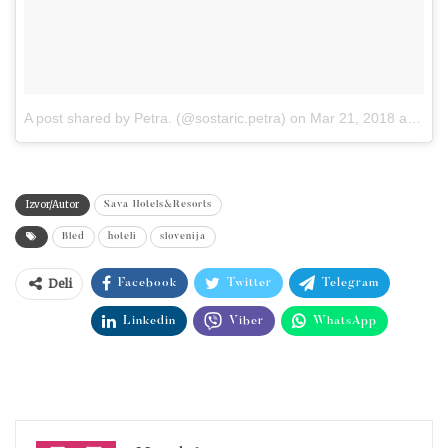
A post shared by Petra. (@sostaric.petra)
on
Mar 21, 2018 at 5:23am PDT
Izvor/Autor
Sava Hotels&Resorts
Bled
hoteli
slovenija
Deli
Facebook
Twitter
Telegram
Linkedin
Viber
WhatsApp