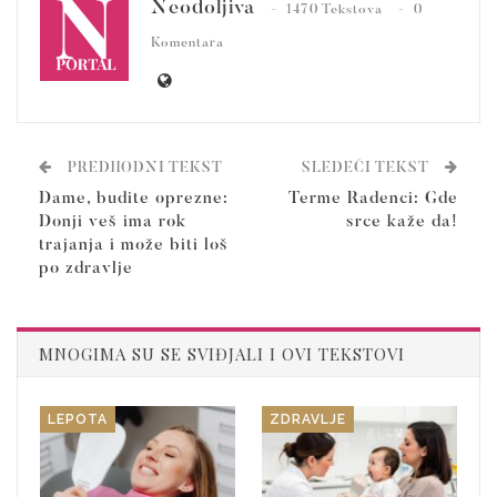
Neodoljiva
1470 Tekstova
0
Komentara
PREDHODNI TEKST
SLEDEĆI TEKST
Dame, budite oprezne:
Terme Radenci: Gde
Donji veš ima rok
srce kaže da!
trajanja i može biti loš
po zdravlje
MNOGIMA SU SE SVIĐJALI I OVI TEKSTOVI
LEPOTA
ZDRAVLJE