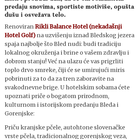
predaju snovima, sportiste motiviše, opušta
dušu i osvežava telo.
Renoviran
Rikli Balance Hotel (nekadašnji
Hotel Golf)
na uzvišenju iznad Bledskog jezera
spaja najbolje što Bled nudi: budi tradiciju
lokalnog okruženja i brine o vašem zdravlju i
dobrom stanju! Već na ulazu će vas prigrliti
toplo drvo smreke, čiji će se umirujući miris
pobrinuti za to da za tren zaboravite na
svakodnevne brige. U hotelskim sobama ćete
upoznati priče o bogatom prirodnom,
kulturnom i istorijskom predanju Bleda i
Gorenjske:
Priču kranjske pčele, autohtone slovenačke
vrste pčela, tradicionalnog gorenjskog veza,