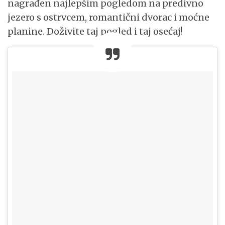
nagrađen najlepšim pogledom na predivno
jezero s ostrvcem, romantični dvorac i moćne
planine. Doživite taj pogled i taj osećaj!