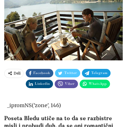
Deli
Facebook
Twitter
Telegram
Linkedin
Viber
WhatsApp
_ipromNS('zone', 146)
Poseta Bledu utiče na to da se razbistre
misli i probudi duh, da se oni romantični