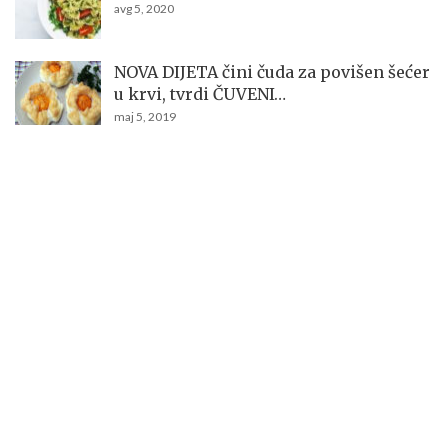
avg 5, 2020
NOVA DIJETA čini čuda za povišen šećer
u krvi, tvrdi ČUVENI…
maj 5, 2019