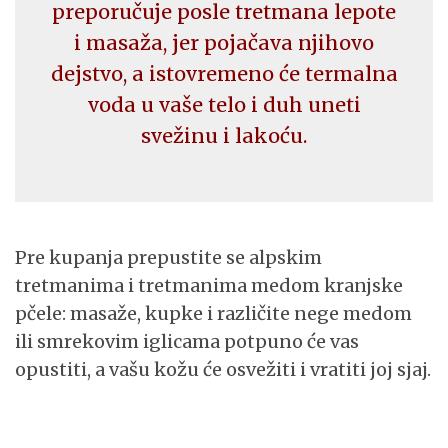
preporučuje posle tretmana lepote
i masaža, jer pojačava njihovo
dejstvo, a istovremeno će termalna
voda u vaše telo i duh uneti
svežinu i lakoću.
Pre kupanja prepustite se alpskim
tretmanima i tretmanima medom kranjske
pčele: masaže, kupke i različite nege medom
ili smrekovim iglicama potpuno će vas
opustiti, a vašu kožu će osvežiti i vratiti joj sjaj.