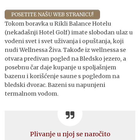
POSETITE NAŠU WEB STRANICU!
Tokom boravka u Rikli Balance Hotelu
(nekadašnji Hotel Golf) imate slobodan ulaz u
vodeni svet i svet uživanja i opuštanja, koji
nudi Wellnessa Živa. Takođe iz wellnessa se
otvara predivan pogled na Bledsko jezero, a
posebnu čar daje kupanje u spoljašnjem
bazenu i korišćenje saune s pogledom na
bledski dvorac. Bazeni su napunjeni
termalnom vodom.
Plivanje u njoj se naročito