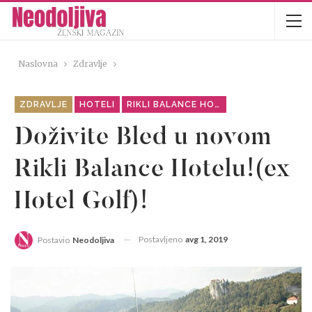
Naslovna
Zdravlje
ZDRAVLJE
HOTELI
RIKLI BALANCE HOTEL-BLED
Doživite Bled u novom
Rikli Balance Hotelu!(ex
Hotel Golf)!
Postavljeno
avg 1, 2019
Postavio
Neodoljiva