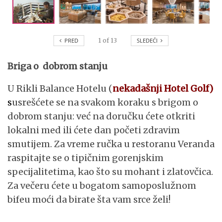
PRED
1
of
13
SLEDEĆI
Briga o dobrom stanju
U Rikli Balance Hotelu (
nekadašnji Hotel Golf)
s
usrešćete se na svakom koraku s brigom o
dobrom stanju: već na doručku ćete otkriti
lokalni med ili ćete dan početi zdravim
smutijem. Za vreme ručka u restoranu Veranda
raspitajte se o tipičnim gorenjskim
specijalitetima, kao što su mohant i zlatovčica.
Za večeru ćete u bogatom samoposlužnom
bifeu moći da birate šta vam srce želi!