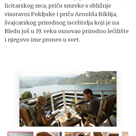
licitarskog srca, priču smreke s obližnje
visoravni Pokljuke i priču Arnolda Riklija,
švajcarskog prirodnog iscelitelja koji je na
Bledu još u 19. veku osnovao prirodno lečilište
i njegovo ime proneo u svet.