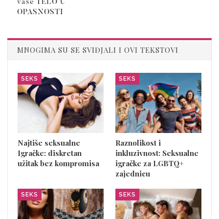
vaše TELO U
OPASNOSTI
MNOGIMA SU SE SVIĐJALI I OVI TEKSTOVI
SEKS
SEKS
Najtiše seksualne
Raznolikost i
Igračke: diskretan
inkluzivnost: Seksualne
užitak bez kompromisa
igračke za LGBTQ+
zajednicu
SEKS
SEKS