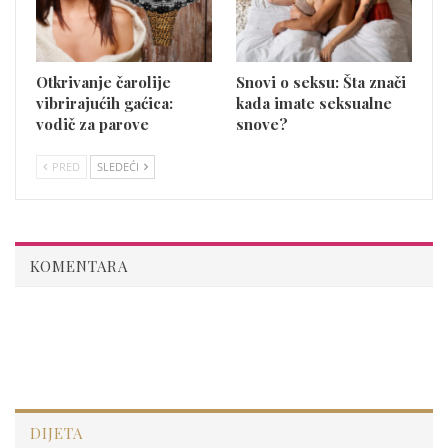
Otkrivanje čarolije
Snovi o seksu: Šta znači
vibrirajućih gaćica:
kada imate seksualne
vodič za parove
snove?
PRED
SLEDEĆI
KOMENTARA
DIJETA