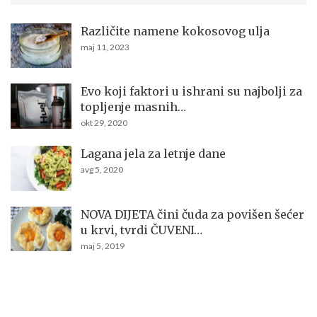
Različite namene kokosovog ulja
maj 11, 2023
Evo koji faktori u ishrani su najbolji za
topljenje masnih…
okt 29, 2020
Lagana jela za letnje dane
avg 5, 2020
NOVA DIJETA čini čuda za povišen šećer
u krvi, tvrdi ČUVENI…
maj 5, 2019