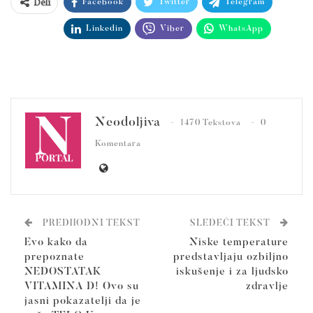
Deli
Facebook
Twitter
Telegram
Linkedin
Viber
WhatsApp
Neodoljiva
1470 Tekstova
0
Komentara
PREDHODNI TEKST
SLEDEĆI TEKST
Evo kako da
Niske temperature
prepoznate
predstavljaju ozbiljno
NEDOSTATAK
iskušenje i za ljudsko
VITAMINA D! Ovo su
zdravlje
jasni pokazatelji da je