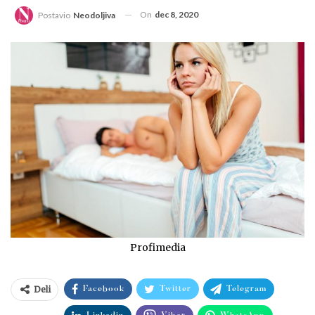
On
dec 8, 2020
Postavio
Neodoljiva
Profimedia
Deli
Facebook
Twitter
Telegram