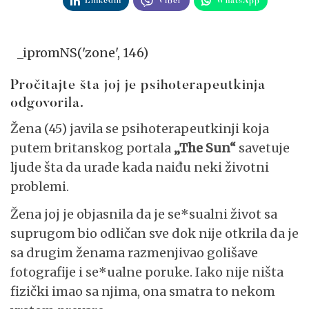
Linkedin
Viber
WhatsApp
_ipromNS('zone', 146)
Pročitajte šta joj je psihoterapeutkinja
odgovorila.
Žena (45) javila se psihoterapeutkinji koja
putem britanskog portala
„The Sun“
savetuje
ljude šta da urade kada naiđu neki životni
problemi.
Žena joj je objasnila da je se*sualni život sa
suprugom bio odličan sve dok nije otkrila da je
sa drugim ženama razmenjivao golišave
fotografije i se*ualne poruke. Iako nije ništa
fizički imao sa njima, ona smatra to nekom