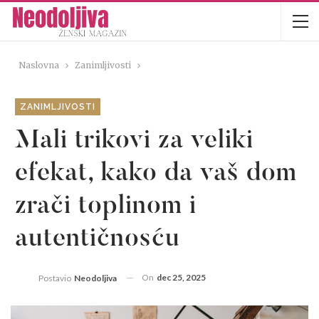
Naslovna
Zanimljivosti
ZANIMLJIVOSTI
Mali trikovi za veliki
efekat, kako da vaš dom
zrači toplinom i
autentičnosću
On
dec 25, 2025
Postavio
Neodoljiva