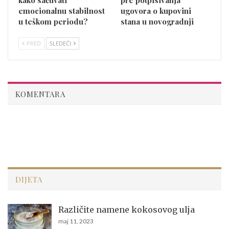
kako sačuvati
pre potpisivanja
emocionalnu stabilnost
ugovora o kupovini
u teškom periodu?
stana u novogradnji
PRED
SLEDEĆI
KOMENTARA
DIJETA
Različite namene kokosovog ulja
maj 11, 2023