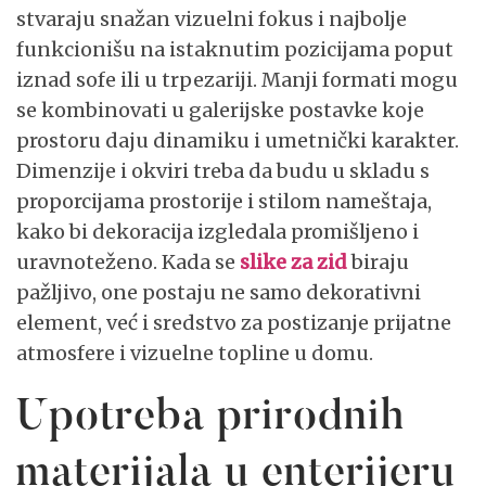
stvaraju snažan vizuelni fokus i najbolje
funkcionišu na istaknutim pozicijama poput
iznad sofe ili u trpezariji. Manji formati mogu
se kombinovati u galerijske postavke koje
prostoru daju dinamiku i umetnički karakter.
Dimenzije i okviri treba da budu u skladu s
proporcijama prostorije i stilom nameštaja,
kako bi dekoracija izgledala promišljeno i
uravnoteženo. Kada se
slike za zid
biraju
pažljivo, one postaju ne samo dekorativni
element, već i sredstvo za postizanje prijatne
atmosfere i vizuelne topline u domu.
Upotreba prirodnih
materijala u enterijeru