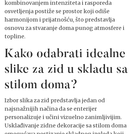
kombinovanjem intenziteta i rasporeda
osvetljenja postiže se prostor koji odiše
harmonijom i prijatnošću, što predstavlja
osnovu za stvaranje doma punog atmosfere i
topline.
Kako odabrati idealne
slike za zid u skladu sa
stilom doma?
Izbor slika za zid predstavlja jedan od
najsnažnijih načina da se enterijer
personalizuje i učini vizuelno zanimljivijim.
Usklađivanje zidne dekoracije sa stilom doma
omogućava postizanje skladnog izgleda koji