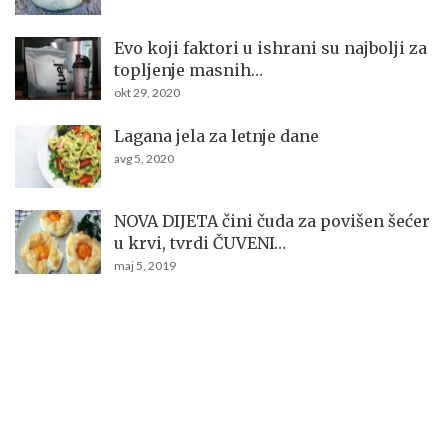
Evo koji faktori u ishrani su najbolji za
topljenje masnih…
okt 29, 2020
Lagana jela za letnje dane
avg 5, 2020
NOVA DIJETA čini čuda za povišen šećer
u krvi, tvrdi ČUVENI…
maj 5, 2019