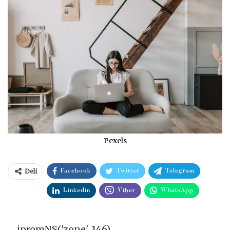
Pexels
Deli
Facebook
Twitter
Telegram
Linkedin
Viber
WhatsApp
_ipromNS('zone', 146)