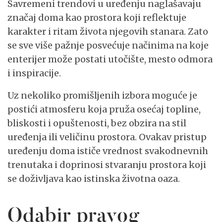
Savremeni trendovi u uređenju naglašavaju
značaj doma kao prostora koji reflektuje
karakter i ritam života njegovih stanara. Zato
se sve više pažnje posvećuje načinima na koje
enterijer može postati utočište, mesto odmora
i inspiracije.
Uz nekoliko promišljenih izbora moguće je
postići atmosferu koja pruža osećaj topline,
bliskosti i opuštenosti, bez obzira na stil
uređenja ili veličinu prostora. Ovakav pristup
uređenju doma ističe vrednost svakodnevnih
trenutaka i doprinosi stvaranju prostora koji
se doživljava kao istinska životna oaza.
Odabir pravog