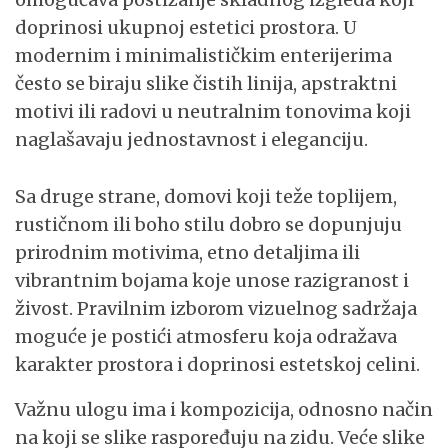
doprinosi ukupnoj estetici prostora. U
modernim i minimalističkim enterijerima
često se biraju slike čistih linija, apstraktni
motivi ili radovi u neutralnim tonovima koji
naglašavaju jednostavnost i eleganciju.
Sa druge strane, domovi koji teže toplijem,
rustičnom ili boho stilu dobro se dopunjuju
prirodnim motivima, etno detaljima ili
vibrantnim bojama koje unose razigranost i
živost. Pravilnim izborom vizuelnog sadržaja
moguće je postići atmosferu koja odražava
karakter prostora i doprinosi estetskoj celini.
Važnu ulogu ima i kompozicija, odnosno način
na koji se slike raspoređuju na zidu. Veće slike