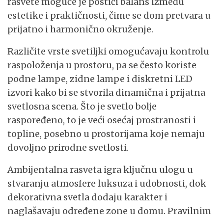
rasvete moguće je postići balans između
estetike i praktičnosti, čime se dom pretvara u
prijatno i harmonično okruženje.
Različite vrste svetiljki omogućavaju kontrolu
raspoloženja u prostoru, pa se često koriste
podne lampe, zidne lampe i diskretni LED
izvori kako bi se stvorila dinamična i prijatna
svetlosna scena. Što je svetlo bolje
raspoređeno, to je veći osećaj prostranosti i
topline, posebno u prostorijama koje nemaju
dovoljno prirodne svetlosti.
Ambijentalna rasveta igra ključnu ulogu u
stvaranju atmosfere luksuza i udobnosti, dok
dekorativna svetla dodaju karakter i
naglašavaju određene zone u domu. Pravilnim