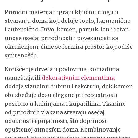
Prirodni materijali igraju ključnu ulogu u
stvaranju doma koji deluje toplo, harmonično
i autentično. Drvo, kamen, pamuk, lan i ratan
unose osećaj prirodnosti i povezanosti sa
okruženjem, čime se formira prostor koji odiše
smirenošću.
Korišćenje drveta u podovima, komadima
nameštaja ili
dekorativnim elementima
dodaje vizuelnu dubinu i teksturu, dok kamen
obezbeđuje dozu elegancije i robustnosti,
posebno u kuhinjama i kupatilima. Tkanine
od prirodnih vlakana stvaraju osećaj
udobnosti i prijatnosti, što doprinosi
opuštenoj atmosferi doma. Kombinovanje