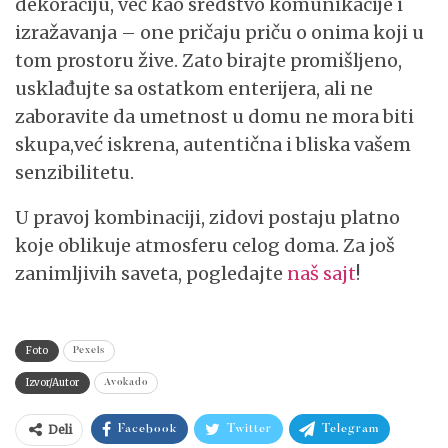
dekoraciju, već kao sredstvo komunikacije i
izražavanja – one pričaju priču o onima koji u
tom prostoru žive. Zato birajte promišljeno,
usklađujte sa ostatkom enterijera, ali ne
zaboravite da umetnost u domu ne mora biti
skupa,već iskrena, autentična i bliska vašem
senzibilitetu.
U pravoj kombinaciji, zidovi postaju platno
koje oblikuje atmosferu celog doma. Za još
zanimljivih saveta, pogledajte
naš sajt
!
Foto
Pexels
Izvor/Autor
Avokado
Deli
Facebook
Twitter
Telegram