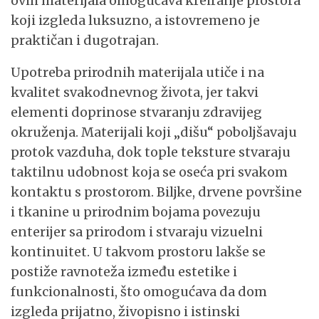
ovih materijala omogućava kreiranje prostora
koji izgleda luksuzno, a istovremeno je
praktičan i dugotrajan.
Upotreba prirodnih materijala utiče i na
kvalitet svakodnevnog života, jer takvi
elementi doprinose stvaranju zdravijeg
okruženja. Materijali koji „dišu“ poboljšavaju
protok vazduha, dok tople teksture stvaraju
taktilnu udobnost koja se oseća pri svakom
kontaktu s prostorom. Biljke, drvene površine
i tkanine u prirodnim bojama povezuju
enterijer sa prirodom i stvaraju vizuelni
kontinuitet. U takvom prostoru lakše se
postiže ravnoteža između estetike i
funkcionalnosti, što omogućava da dom
izgleda prijatno, živopisno i istinski