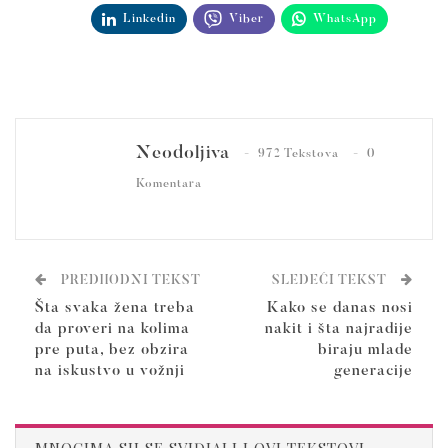
Linkedin
Viber
WhatsApp
Neodoljiva
972 Tekstova
0
Komentara
PREDHODNI TEKST
SLEDEĆI TEKST
Šta svaka žena treba
Kako se danas nosi
da proveri na kolima
nakit i šta najradije
pre puta, bez obzira
biraju mlade
na iskustvo u vožnji
generacije
MNOGIMA SU SE SVIĐJALI I OVI TEKSTOVI