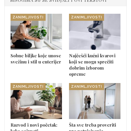
ZANIMLJIVOSTI
ZANIMLJIVOSTI
Sobne biljke koje unose
Najčešći kućni kvarovi
svežinu i stil u enterijer
koji se mogu sprečiti
dobrim izborom
opreme
ZANIMLJIVOSTI
ZANIMLJIVOSTI
Razvod i novi početak:
Šta sve treba proveriti