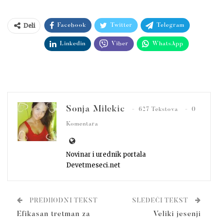
Deli
Facebook
Twitter
Telegram
Linkedin
Viber
WhatsApp
Sonja Milekic
627 Tekstova
0
Komentara
Novinar i urednik portala
Devetmeseci.net
PREDHODNI TEKST
SLEDEĆI TEKST
Efikasan tretman za
Veliki jesenji