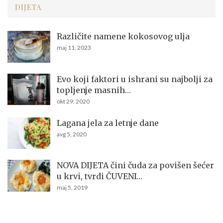
DIJETA
Različite namene kokosovog ulja
maj 11, 2023
Evo koji faktori u ishrani su najbolji za
topljenje masnih…
okt 29, 2020
Lagana jela za letnje dane
avg 5, 2020
NOVA DIJETA čini čuda za povišen šećer
u krvi, tvrdi ČUVENI…
maj 5, 2019