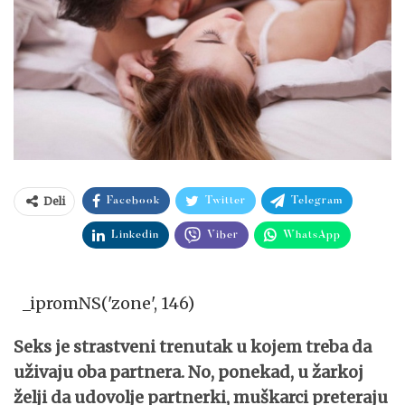
Deli
Facebook
Twitter
Telegram
Linkedin
Viber
WhatsApp
_ipromNS('zone', 146)
Seks je strastveni trenutak u kojem treba da
uživaju oba partnera. No, ponekad, u žarkoj
želji da udovolje partnerki, muškarci preteraju