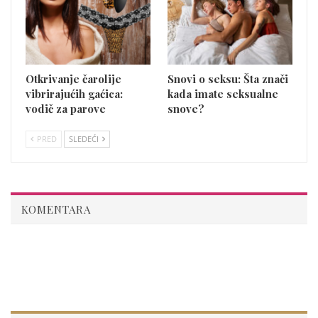
Otkrivanje čarolije
Snovi o seksu: Šta znači
vibrirajućih gaćica:
kada imate seksualne
vodič za parove
snove?
PRED
SLEDEĆI
KOMENTARA