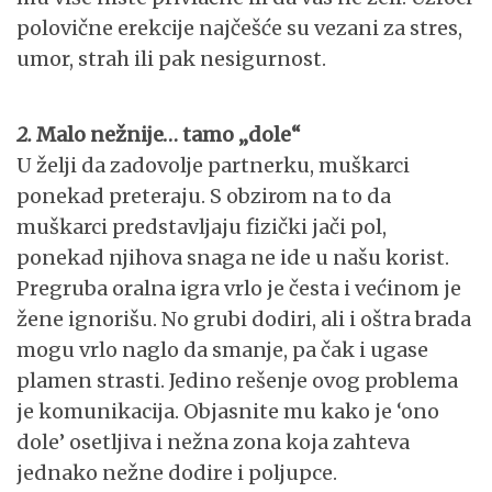
polovične erekcije najčešće su vezani za stres,
umor, strah ili pak nesigurnost.
2.
Malo nežnije… tamo „dole“
U želji da zadovolje partnerku, muškarci
ponekad preteraju. S obzirom na to da
muškarci predstavljaju fizički jači pol,
ponekad njihova snaga ne ide u našu korist.
Pregruba oralna igra vrlo je česta i većinom je
žene ignorišu. No grubi dodiri, ali i oštra brada
mogu vrlo naglo da smanje, pa čak i ugase
plamen strasti. Jedino rešenje ovog problema
je komunikacija. Objasnite mu kako je ‘ono
dole’ osetljiva i nežna zona koja zahteva
jednako nežne dodire i poljupce.