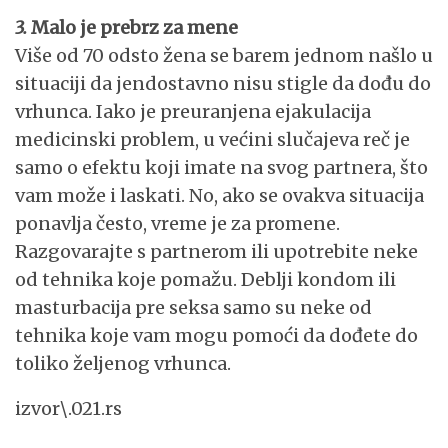
3.
Malo je prebrz za mene
Više od 70 odsto žena se barem jednom našlo u
situaciji da jendostavno nisu stigle da dođu do
vrhunca. Iako je preuranjena ejakulacija
medicinski problem, u većini slučajeva reč je
samo o efektu koji imate na svog partnera, što
vam može i laskati. No, ako se ovakva situacija
ponavlja često, vreme je za promene.
Razgovarajte s partnerom ili upotrebite neke
od tehnika koje pomažu. Deblji kondom ili
masturbacija pre seksa samo su neke od
tehnika koje vam mogu pomoći da dođete do
toliko željenog vrhunca.
izvor\.021.rs