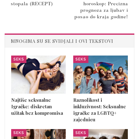
stopala (RECEPT)
horoskop: Precizna
prognoza za ljubav i
posao do kraja godine!
MNOGIMA SU SE SVIĐJALI I OVI TEKSTOVI
SEKS
SEKS
Najtiše seksualne
Raznolikost i
Igračke: diskretan
inkluzivnost: Seksualne
užitak bez kompromisa
igračke za LGBTQ+
zajednicu
SEKS
SEKS