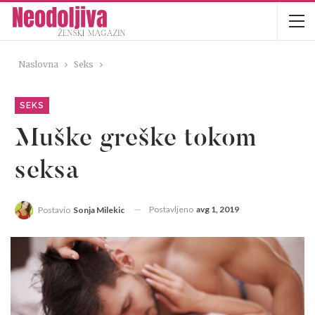
Naslovna
Seks
SEKS
Muške greške tokom
seksa
Postavljeno
avg 1, 2019
Postavio
Sonja Milekic