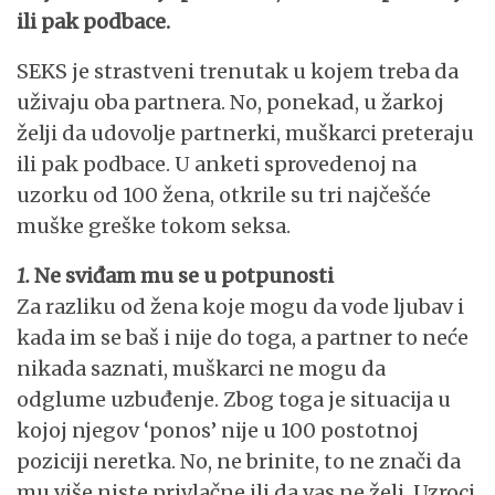
ili pak podbace.
SEKS je strastveni trenutak u kojem treba da
uživaju oba partnera. No, ponekad, u žarkoj
želji da udovolje partnerki, muškarci preteraju
ili pak podbace. U anketi sprovedenoj na
uzorku od 100 žena, otkrile su tri najčešće
muške greške tokom seksa.
1.
Ne sviđam mu se u potpunosti
Za razliku od žena koje mogu da vode ljubav i
kada im se baš i nije do toga, a partner to neće
nikada saznati, muškarci ne mogu da
odglume uzbuđenje. Zbog toga je situacija u
kojoj njegov ‘ponos’ nije u 100 postotnoj
poziciji neretka. No, ne brinite, to ne znači da
mu više niste privlačne ili da vas ne želi. Uzroci