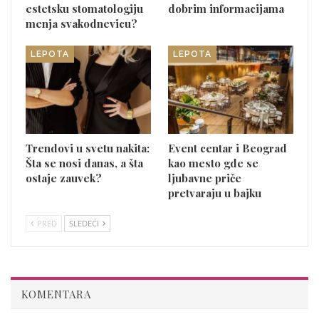
estetsku stomatologiju
dobrim informacijama
menja svakodnevicu?
LEPOTA
LEPOTA
Trendovi u svetu nakita:
Event centar i Beograd
Šta se nosi danas, a šta
kao mesto gde se
ostaje zauvek?
ljubavne priče
pretvaraju u bajku
PRED
SLEDEĆI
KOMENTARA