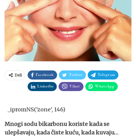
Deli
Facebook
Twitter
Telegram
Linkedin
Viber
WhatsApp
_ipromNS('zone', 146)
Mnogi sodu bikarbonu koriste kada se
ulepšavaju, kada čiste kuću, kada kuvaju…