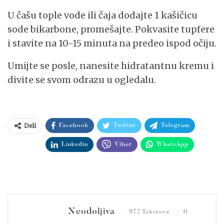
U čašu tople vode ili čaja dodajte 1 kašičicu
sode bikarbone, promešajte. Pokvasite tupfere
i stavite na 10-15 minuta na predeo ispod očiju.
Umijte se posle, nanesite hidratantnu kremu i
divite se svom odrazu u ogledalu.
Deli
Facebook
Twitter
Telegram
Linkedin
Viber
WhatsApp
Neodoljiva
972 Tekstova
0