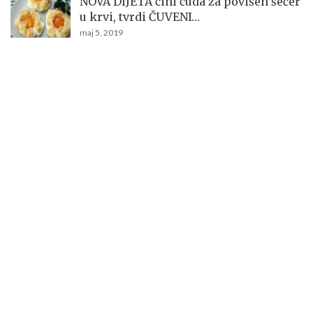
NOVA DIJETA čini čuda za povišen šećer
u krvi, tvrdi ČUVENI…
maj 5, 2019