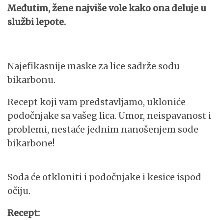
Međutim, žene najviše vole kako ona deluje u
službi lepote.
Najefikasnije maske za lice sadrže sodu
bikarbonu.
Recept koji vam predstavljamo, ukloniće
podočnjake sa vašeg lica. Umor, neispavanost i
problemi, nestaće jednim nanošenjem sode
bikarbone!
Soda će otkloniti i podočnjake i kesice ispod
očiju.
Recept: