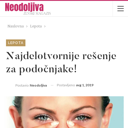
Naslovna
Lepota
LEPOTA
Najdelotvornije rešenje
za podočnjake!
Postavljeno
avg 1, 2019
Postavio
Neodoljiva