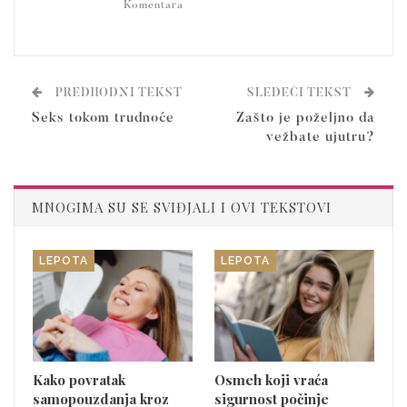
Komentara
PREDHODNI TEKST
SLEDEĆI TEKST
Seks tokom trudnoće
Zašto je poželjno da
vežbate ujutru?
MNOGIMA SU SE SVIĐJALI I OVI TEKSTOVI
LEPOTA
LEPOTA
Kako povratak
Osmeh koji vraća
samopouzdanja kroz
sigurnost počinje