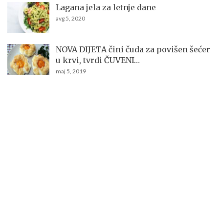
Lagana jela za letnje dane
avg 5, 2020
NOVA DIJETA čini čuda za povišen šećer
u krvi, tvrdi ČUVENI…
maj 5, 2019