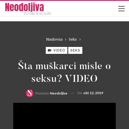
Naslovna
Seks
VIDEO
SEKS
Šta muškarci misle o
seksu? VIDEO
On
okt 12, 2019
Postavio
Neodoljiva