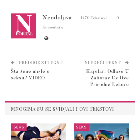
Neodoljiva
1470 Tekstova
0
Komentara
PREDHODNI TEKST
SLEDEĆI TEKST
Šta žene misle o
Kapilari Odlaze U
seksu? VIDEO
Zaborav Uz Ove
Prirodne Lekove
MNOGIMA SU SE SVIĐJALI I OVI TEKSTOVI
SEKS
SEKS