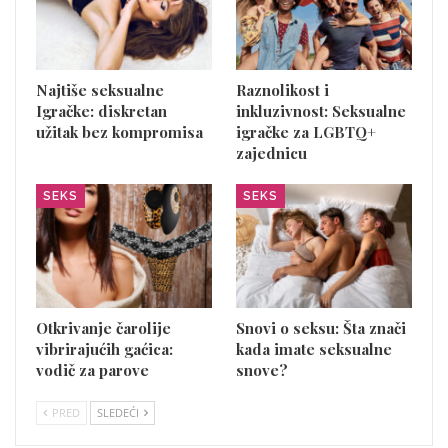
Najtiše seksualne
Raznolikost i
Igračke: diskretan
inkluzivnost: Seksualne
užitak bez kompromisa
igračke za LGBTQ+
zajednicu
SEKS
SEKS
Otkrivanje čarolije
Snovi o seksu: Šta znači
vibrirajućih gaćica:
kada imate seksualne
vodič za parove
snove?
PRED
SLEDEĆI