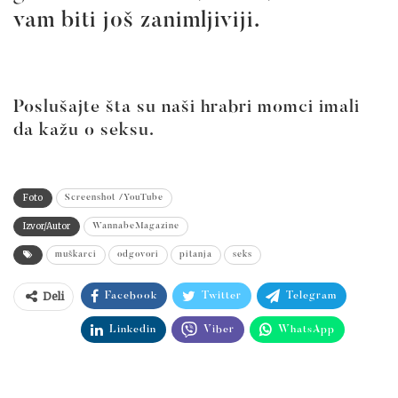
vam biti još zanimljiviji.
Poslušajte šta su naši hrabri momci imali
da kažu o seksu.
Foto
Screenshot /YouTube
Izvor/Autor
WannabeMagazine
muškarci
odgovori
pitanja
seks
Deli
Facebook
Twitter
Telegram
Linkedin
Viber
WhatsApp