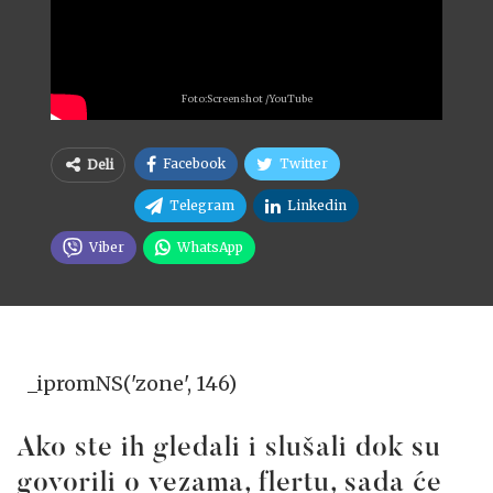
Foto:Screenshot /YouTube
Facebook
Twitter
Deli
Telegram
Linkedin
Viber
WhatsApp
_ipromNS('zone', 146)
Ako ste ih gledali i slušali dok su
govorili o vezama, flertu, sada će