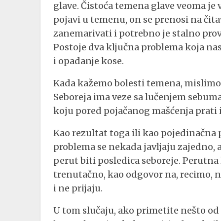
glave. Čistoća temena glave veoma je 
pojavi u temenu, on se prenosi na či
zanemarivati i potrebno je stalno pro
Postoje dva ključna problema koja nas
i opadanje kose.
Kada kažemo bolesti temena, mislimo na
Seboreja ima veze sa lučenjem sebuma
koju pored pojačanog mašćenja prati i
Kao rezultat toga ili kao pojedinačna p
problema se nekada javljaju zajedno,
perut biti posledica seboreje. Perutna 
trenutačno, kao odgovor na, recimo, n
i ne prijaju.
U tom slučaju, ako primetite nešto od 