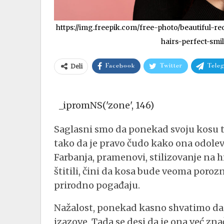
https://img.freepik.com/free-photo/beautiful
hairs-perfect-sm
Deli
Facebook
Twitter
Tele
_ipromNS('zone', 146)
Saglasni smo da ponekad svoju kosu t
tako da je pravo čudo kako ona odolev
Farbanja, pramenovi, stilizovanje na hi
štitili, čini da kosa bude veoma poroz
prirodno pogađaju.
Nažalost, ponekad kasno shvatimo da 
izazove. Tada se desi da je ona već zn