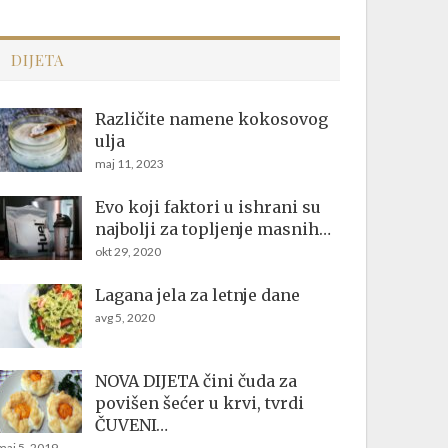
DIJETA
Različite namene kokosovog
ulja
maj 11, 2023
Evo koji faktori u ishrani su
najbolji za topljenje masnih…
okt 29, 2020
Lagana jela za letnje dane
avg 5, 2020
NOVA DIJETA čini čuda za
povišen šećer u krvi, tvrdi
ČUVENI…
maj 5, 2019