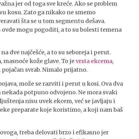
važna jer od toga sve kreće. Ako se problem
tavu kosu. Zato ga nikako ne smemo
veravati šta se u tom segmentu dešava.
 ovde mogu pogoditi, a to su bolesti temena
 dve najčešće, a to su seboreja i perut.
, masnoće kože glave. To je
vrsta ekcema,
 pojačan svrab. Nimalo prijatno.
ojava, može se razviti i perut u kosi. Ova dva
 a nekada potpuno odvojeno. Ne mora svaki
ljuštenja nisu uvek ekcem, već se javljaju i
eke preparate koje koristimo, a koji nam baš
ovoga, treba delovati brzo i efikasno jer