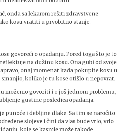
em u neadekvatnom odabiru.
ač, onda sa lekarom rešiti zdravstvene
ko kosu vratiti u prvobitno stanje.
ose govoreći o opadanju. Pored toga što je to
 reflektuje na dužinu kosu. Ona gubi od svoje
, zapravo, onaj momenat kada pokupite kosu u
 smanjio, koliko je tu kose otišlo u nepovrat.
u možemo govoriti i o još jednom problemu,
 gubljenje gustine posledica opadanja.
je punoće i debljine dlake. Sa tim se naročito
dređene slojeve i čini da vlas bude vrlo, vrlo
kidanju, koje se kasnije može takođe