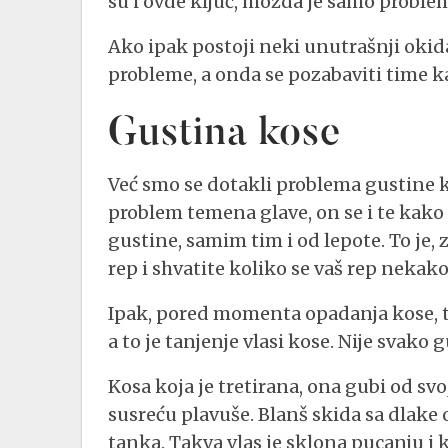
su i ovde ključ, možda je samo probl
Ako ipak postoji neki unutrašnji okid
probleme, a onda se pozabaviti time ka
Gustina kose
Već smo se dotakli problema gustine k
problem temena glave, on se i te kako
gustine, samim tim i od lepote. To je
rep i shvatite koliko se vaš rep nekako
Ipak, pored momenta opadanja kose, t
a to je tanjenje vlasi kose. Nije svako
Kosa koja je tretirana, ona gubi od svo
susreću plavuše. Blanš skida sa dlake o
tanka. Takva vlas je sklona pucanju i 