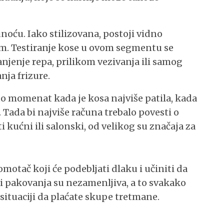
oću. Iako stilizovana, postoji vidno
em. Testiranje kose u ovom segmentu se
anjenje repa, prilikom vezivanja ili samog
nja frizure.
to momenat kada je kosa najviše patila, kada
 Tada bi najviše računa trebalo povesti o
 kućni ili salonski, od velikog su značaja za
 omotač koji će podebljati dlaku i učiniti da
i pakovanja su nezamenljiva, a to svakako
 situaciji da plaćate skupe tretmane.