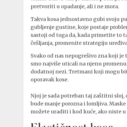
pretvoriti u opadanje, ali i ne mora.
Takva kosa jednostavno gubi svoju pun
gubljenje gustine, koje postaje probl
sastoji od toga da, kada primetite to t
češljanja, promenite strategiju uređiva
Svako od nas nepogrešivo zna koji je 
smo najviše uticali na njenu promenu.
dodatnoj nezi. Tretmani koji mogu biti
oporavak kose.
Njoj je sada potreban taj zaštitni sloj,
bude manje porozna i lomljiva. Maske 
možete uraditi i kod kuće, ako niste u