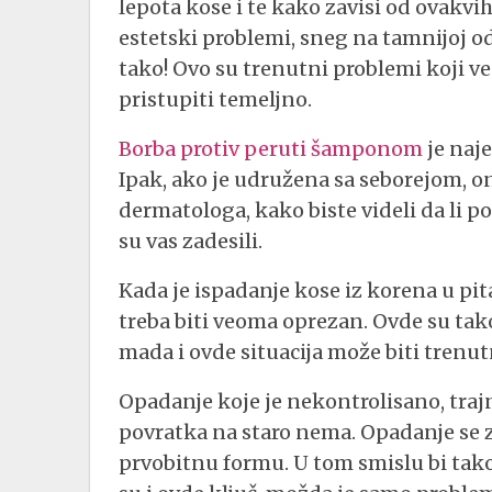
lepota kose i te kako zavisi od ovakvih
estetski problemi, sneg na tamnijoj o
tako! Ovo su trenutni problemi koji ve
pristupiti temeljno.
Borba protiv peruti šamponom
je naje
Ipak, ako je udružena sa seborejom, o
dermatologa, kako biste videli da li p
su vas zadesili.
Kada je ispadanje kose iz korena u pi
treba biti veoma oprezan. Ovde su tak
mada i ovde situacija može biti trenut
Opadanje koje je nekontrolisano, traj
povratka na staro nema. Opadanje se z
prvobitnu formu. U tom smislu bi tak