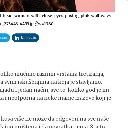
-red-head-woman-with-close-eyes-posing-pink-wall-wavy-
ile_273443-4455.jpg?w=1380
gram
Linkedin
oliko mučimo raznim vrstama tretiranja,
a svim iskušenjima na koja je stavljamo.
ljadu i jedan način, sve to, koliko god je mi
na i neotporna na neke manje izazove koji je
kosa više ne može da odgovori na sve naše
ačajno uništena i da povratka nema. Šta to