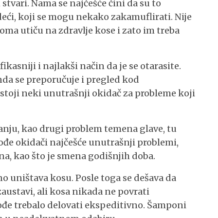
 stvari. Nama se najčešće čini da su to
deći, koji se mogu nekako zakamuflirati. Nije
oma utiču na zdravlje kose i zato im treba
fikasniji i najlakši način da je se otarasite.
nda se preporučuje i pregled kod
ostoji neki unutrašnji okidač za probleme koji
tanju, kao drugi problem temena glave, tu
ođe okidači najčešće unutrašnji problemi,
na, kao što je smena godišnjih doba.
no uništava kosu. Posle toga se dešava da
austavi, ali kosa nikada ne povrati
ođe trebalo delovati ekspeditivno. Šamponi