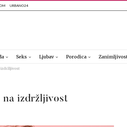
COM
URBANO24
da
Seks
Ljubav
Porodica
Zanimljivos
izdržljivost
 na izdržljivost