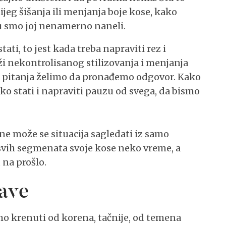
nijeg šišanja ili menjanja boje kose, kako
ju smo joj nenamerno naneli.
ati, to jest kada treba napraviti rez i
ži nekontrolisanog stilizovanja i menjanja
ih pitanja želimo da pronađemo odgovor. Kako
ako stati i napraviti pauzu od svega, da bismo
 ne može se situacija sagledati iz samo
svih segmenata svoje kose neko vreme, a
 na prošlo.
lave
o krenuti od korena, tačnije, od temena