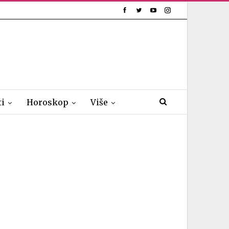
ti
Horoskop
Više