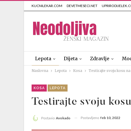
KUCNILEKAR.COM
DEVETMESECI.NET
UPRIRODIJELEK.
Lepota
Dijeta
Zdravlje
Mo
Naslovna
Lepota
Kosa
Testirajte svoju kosu na 
KOSA
LEPOTA
Testirajte svoju kosu
Postavljeno
feb 10, 2022
Postavio
Avokado