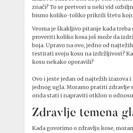
znači? To se pretvori u neki vid ozbilj
bismo koliko-toliko prikrili štetu ko
Veoma je škakljivo pitanje kada treba st
proveriti koliko kosa još može da izdr
boja. Upravo na ovo, jedno od najtež
testirati svoju kosu na izdržljivost? K
kosu nekako oporavili?
Ovo i jeste jedan od najtežih izazova i
jednog ugla. Moramo pratiti zdravlje 
onda stati i napraviti otklon u odnosu
Zdravlje temena g
Kada govorimo o zdravlju kose, moram