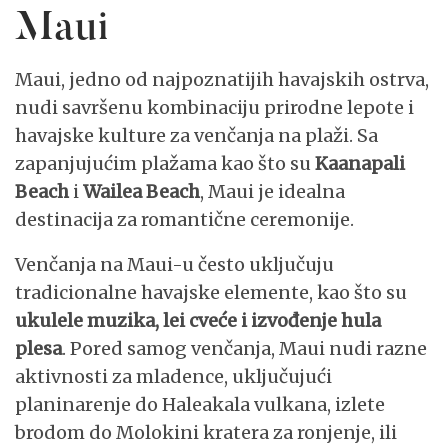
Maui
Maui, jedno od najpoznatijih havajskih ostrva,
nudi savršenu kombinaciju prirodne lepote i
havajske kulture za venčanja na plaži. Sa
zapanjujućim plažama kao što su
Kaanapali
Beach
i
Wailea Beach
, Maui je idealna
destinacija za romantične ceremonije.
Venčanja na Maui-u često uključuju
tradicionalne havajske elemente, kao što su
ukulele muzika, lei cveće i izvođenje hula
plesa
. Pored samog venčanja, Maui nudi razne
aktivnosti za mladence, uključujući
planinarenje do Haleakala vulkana, izlete
brodom do Molokini kratera za ronjenje, ili