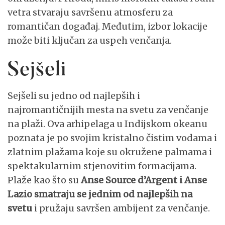
vetra stvaraju savršenu atmosferu za
romantičan događaj. Međutim, izbor lokacije
može biti ključan za uspeh venčanja.
Sejšeli
Sejšeli su jedno od najlepših i
najromantičnijih mesta na svetu za venčanje
na plaži. Ova arhipelaga u Indijskom okeanu
poznata je po svojim kristalno čistim vodama i
zlatnim plažama koje su okružene palmama i
spektakularnim stjenovitim formacijama.
Plaže kao što su
Anse Source d’Argent i Anse
Lazio smatraju se jednim od najlepših na
svetu
i pružaju savršen ambijent za venčanje.