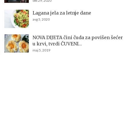
okt 29, 2020
Lagana jela za letnje dane
avg 5, 2020
NOVA DIJETA čini čuda za povišen šećer
u krvi, tvrdi ČUVENI…
maj 5, 2019