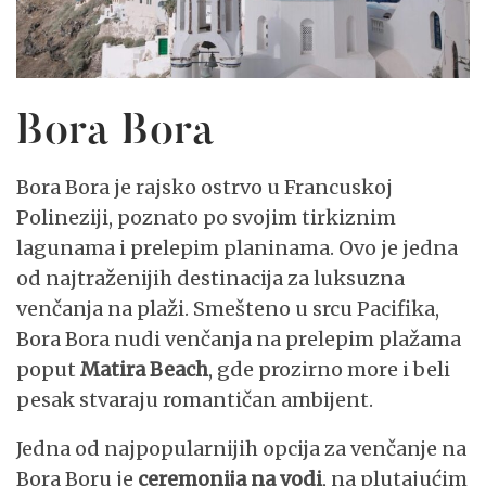
Bora Bora
Bora Bora je rajsko ostrvo u Francuskoj
Polineziji, poznato po svojim tirkiznim
lagunama i prelepim planinama. Ovo je jedna
od najtraženijih destinacija za luksuzna
venčanja na plaži. Smešteno u srcu Pacifika,
Bora Bora nudi venčanja na prelepim plažama
poput
Matira Beach
, gde prozirno more i beli
pesak stvaraju romantičan ambijent.
Jedna od najpopularnijih opcija za venčanje na
Bora Boru je
ceremonija na vodi
, na plutajućim