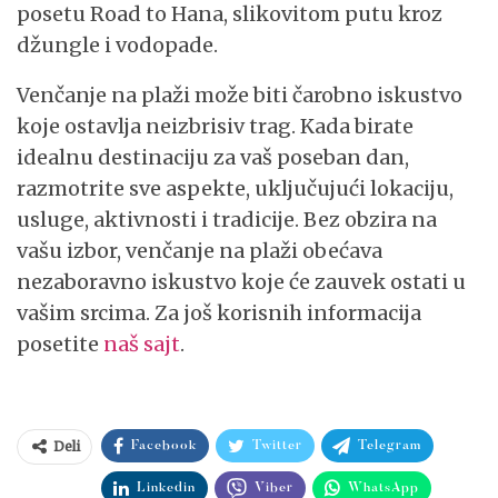
posetu Road to Hana, slikovitom putu kroz
džungle i vodopade.
Venčanje na plaži može biti čarobno iskustvo
koje ostavlja neizbrisiv trag. Kada birate
idealnu destinaciju za vaš poseban dan,
razmotrite sve aspekte, uključujući lokaciju,
usluge, aktivnosti i tradicije. Bez obzira na
vašu izbor, venčanje na plaži obećava
nezaboravno iskustvo koje će zauvek ostati u
vašim srcima. Za još korisnih informacija
posetite
naš sajt
.
Deli
Facebook
Twitter
Telegram
Linkedin
Viber
WhatsApp