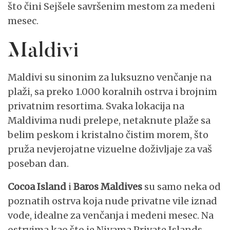
što čini Sejšele savršenim mestom za medeni
mesec.
Maldivi
Maldivi su sinonim za luksuzno venčanje na
plaži, sa preko 1.000 koralnih ostrva i brojnim
privatnim resortima. Svaka lokacija na
Maldivima nudi prelepe, netaknute plaže sa
belim peskom i kristalno čistim morem, što
pruža nevjerojatne vizuelne doživljaje za vaš
poseban dan.
Cocoa Island
i
Baros Maldives
su samo neka od
poznatih ostrva koja nude privatne vile iznad
vode, idealne za venčanja i medeni mesec. Na
ostrvima kao što je Niyama Private Islands,