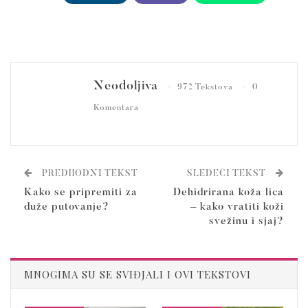
Neodoljiva
972 Tekstova
0
Komentara
PREDHODNI TEKST
SLEDEĆI TEKST
Kako se pripremiti za
Dehidrirana koža lica
duže putovanje?
– kako vratiti koži
svežinu i sjaj?
MNOGIMA SU SE SVIĐJALI I OVI TEKSTOVI