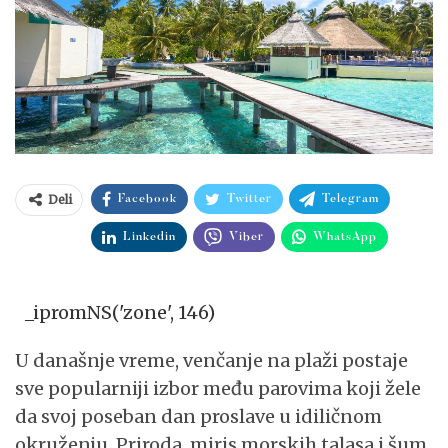
Deli
Facebook
Twitter
Telegram
Linkedin
Viber
WhatsApp
_ipromNS('zone', 146)
U današnje vreme, venčanje na plaži postaje
sve popularniji izbor među parovima koji žele
da svoj poseban dan proslave u idiličnom
okruženju. Priroda, miris morskih talasa i šum