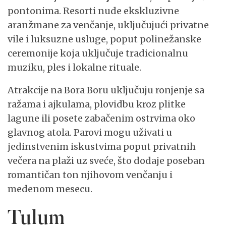
pontonima. Resorti nude ekskluzivne
aranžmane za venčanje, uključujući privatne
vile i luksuzne usluge, poput polinežanske
ceremonije koja uključuje tradicionalnu
muziku, ples i lokalne rituale.
Atrakcije na Bora Boru uključuju ronjenje sa
ražama i ajkulama, plovidbu kroz plitke
lagune ili posete zabačenim ostrvima oko
glavnog atola. Parovi mogu uživati u
jedinstvenim iskustvima poput privatnih
večera na plaži uz sveće, što dodaje poseban
romantičan ton njihovom venčanju i
medenom mesecu.
Tulum