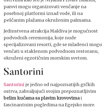
parovi mogu organizovati venčanje na
posebnoj platformi iznad vode, ili na
peščanim plažama okruženim palmama.
Jedinstvena atrakcija Maldiva je mogućnost
podvodnih ceremonija, koje nude
specijalizovani resorti, gde se mladenci mogu
venčati u staklenom podvodnom restoranu,
okruženi egzotičnim morskim svetom.
Santorini
Santorini
je jedno od najpoznatijih grčkih
ostrva, zahvaljujući svojim prepoznatljivim
belim kućama sa plavim krovovima
i
fascinantnim pogledima na Egejsko more.