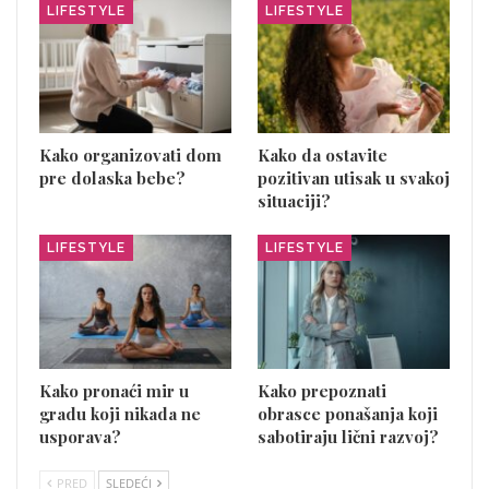
LIFESTYLE
LIFESTYLE
Kako organizovati dom
Kako da ostavite
pre dolaska bebe?
pozitivan utisak u svakoj
situaciji?
LIFESTYLE
LIFESTYLE
Kako pronaći mir u
Kako prepoznati
gradu koji nikada ne
obrasce ponašanja koji
usporava?
sabotiraju lični razvoj?
PRED
SLEDEĆI