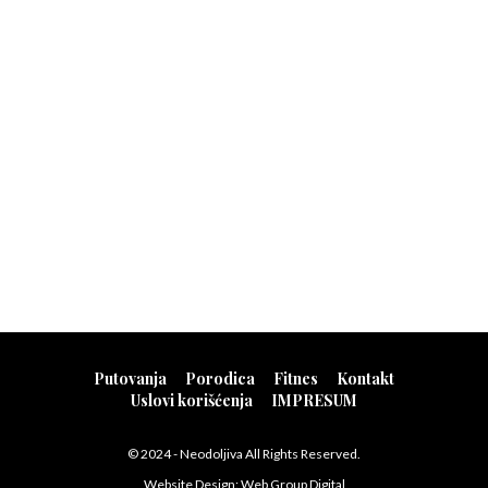
Putovanja
Porodica
Fitnes
Kontakt
Uslovi korišćenja
IMPRESUM
© 2024 - Neodoljiva All Rights Reserved.
Website Design:
Web Group Digital