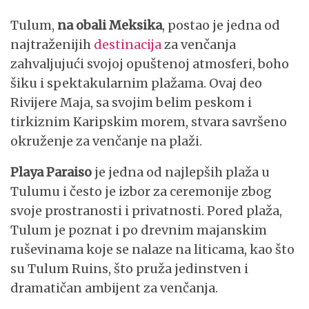
Tulum,
na obali Meksika
, postao je jedna od
najtraženijih
destinacija
za venčanja
zahvaljujući svojoj opuštenoj atmosferi, boho
šiku i spektakularnim plažama. Ovaj deo
Rivijere Maja, sa svojim belim peskom i
tirkiznim Karipskim morem, stvara savršeno
okruženje za venčanje na plaži.
Playa Paraiso
je jedna od najlepših plaža u
Tulumu i često je izbor za ceremonije zbog
svoje prostranosti i privatnosti. Pored plaža,
Tulum je poznat i po drevnim majanskim
ruševinama koje se nalaze na liticama, kao što
su Tulum Ruins, što pruža jedinstven i
dramatičan ambijent za venčanja.