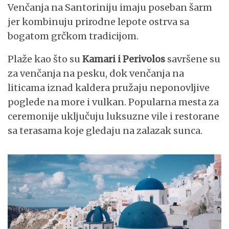
Venčanja na Santoriniju imaju poseban šarm
jer kombinuju prirodne lepote ostrva sa
bogatom grčkom tradicijom.
Plaže kao što su
Kamari i Perivolos
savršene su
za venčanja na pesku, dok venčanja na
liticama iznad kaldera pružaju neponovljive
poglede na more i vulkan. Popularna mesta za
ceremonije uključuju luksuzne vile i restorane
sa terasama koje gledaju na zalazak sunca.