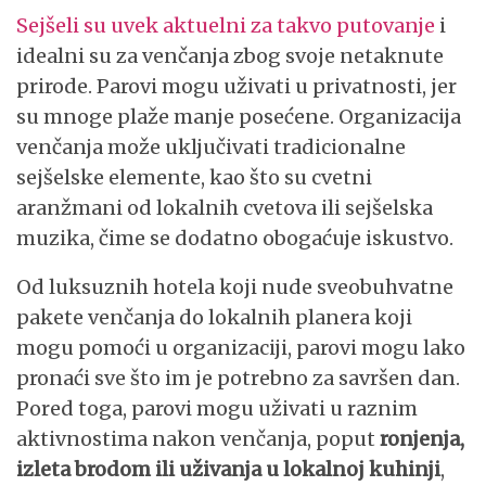
Sejšeli su uvek aktuelni za takvo putovanje
i
idealni su za venčanja zbog svoje netaknute
prirode. Parovi mogu uživati u privatnosti, jer
su mnoge plaže manje posećene. Organizacija
venčanja može uključivati tradicionalne
sejšelske elemente, kao što su cvetni
aranžmani od lokalnih cvetova ili sejšelska
muzika, čime se dodatno obogaćuje iskustvo.
Od luksuznih hotela koji nude sveobuhvatne
pakete venčanja do lokalnih planera koji
mogu pomoći u organizaciji, parovi mogu lako
pronaći sve što im je potrebno za savršen dan.
Pored toga, parovi mogu uživati u raznim
aktivnostima nakon venčanja, poput
ronjenja,
izleta brodom ili uživanja u lokalnoj kuhinji
,