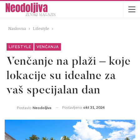
Naslovna
Lifestyle
LIFESTYLE
VENČANJA
Venčanje na plaži – koje
lokacije su idealne za
vaš specijalan dan
Postavljeno
okt 31, 2024
Postavio
Neodoljiva