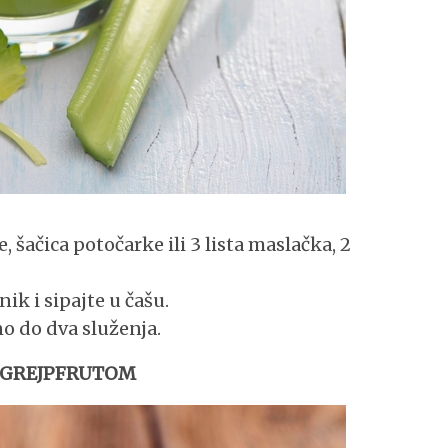
e, šačica potočarke ili 3 lista maslačka, 2
nik i sipajte u čašu.
o do dva služenja.
I GREJPFRUTOM