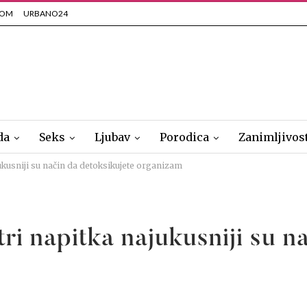
COM
URBANO24
da
Seks
Ljubav
Porodica
Zanimljivos
ajukusniji su način da detoksikujete organizam
tri napitka najukusniji su n