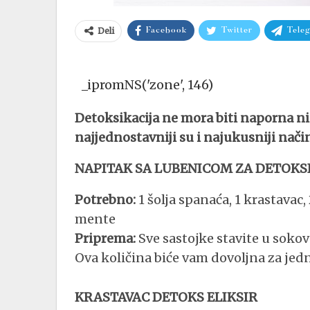
Deli
Facebook
Twitter
Tele
_ipromNS('zone', 146)
Detoksikacija ne mora biti naporna ni 
najjednostavniji su i najukusniji nači
NAPITAK SA LUBENICOM ZA DETOKS
Potrebno:
1 šolja spanaća, 1 krastavac,
mente
Priprema:
Sve sastojke stavite u sokovn
Ova količina biće vam dovoljna za jedn
KRASTAVAC DETOKS ELIKSIR