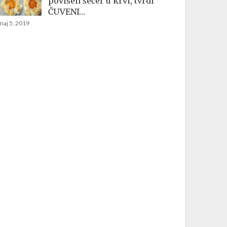
povišen šećer u krvi, tvrdi
ČUVENI…
maj 5, 2019