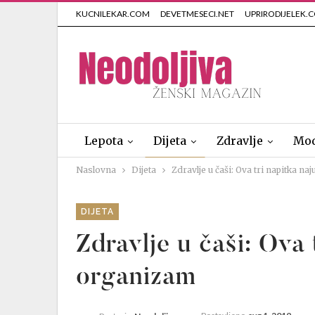
KUCNILEKAR.COM
DEVETMESECI.NET
UPRIRODIJELEK.
Lepota
Dijeta
Zdravlje
Mo
Naslovna
Dijeta
Zdravlje u čaši: Ova tri napitka n
DIJETA
Zdravlje u čaši: Ova 
organizam