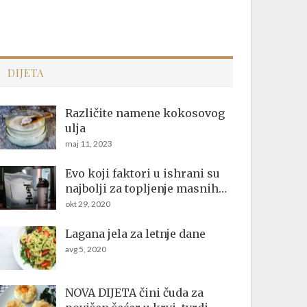
DIJETA
Različite namene kokosovog
ulja
maj 11, 2023
Evo koji faktori u ishrani su
najbolji za topljenje masnih…
okt 29, 2020
Lagana jela za letnje dane
avg 5, 2020
NOVA DIJETA čini čuda za