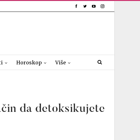
ti
Horoskop
Više
ačin da detoksikujete