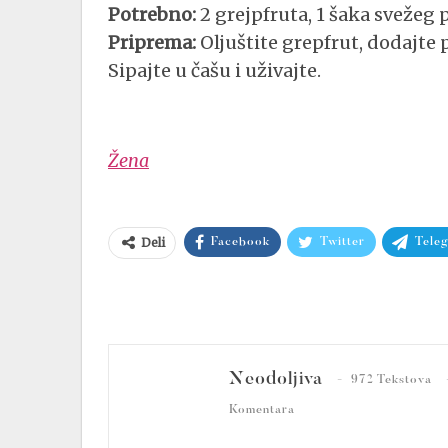
Potrebno:
2 grejpfruta, 1 šaka svežeg 
Priprema:
Oljuštite grepfrut, dodajte p
Sipajte u čašu i uživajte.
Žena
Deli
Facebook
Twitter
Tele
Neodoljiva
972 Tekstova
Komentara