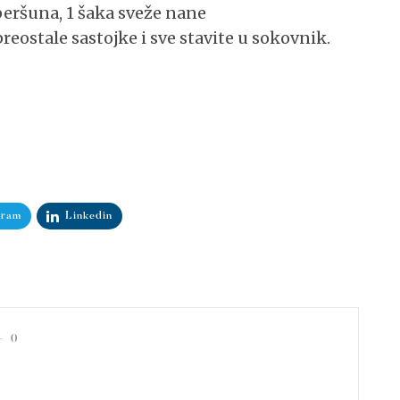
peršuna, 1 šaka sveže nane
reostale sastojke i sve stavite u sokovnik.
gram
Linkedin
0