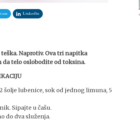
gram
Linkedin
teška. Naprotiv. Ova tri napitka
n da telo oslobodite od toksina.
IKACIJU
 2 šolje lubenice, sok od jednog limuna, 5
ik. Sipajte u čašu.
o do dva služenja.