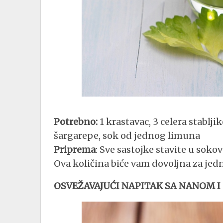
Potrebno:
1 krastavac, 3 celera stabljik
šargarepe, sok od jednog limuna
Priprema
: Sve sastojke stavite u sokov
Ova količina biće vam dovoljna za jedn
OSVEŽAVAJUĆI NAPITAK SA NANOM 