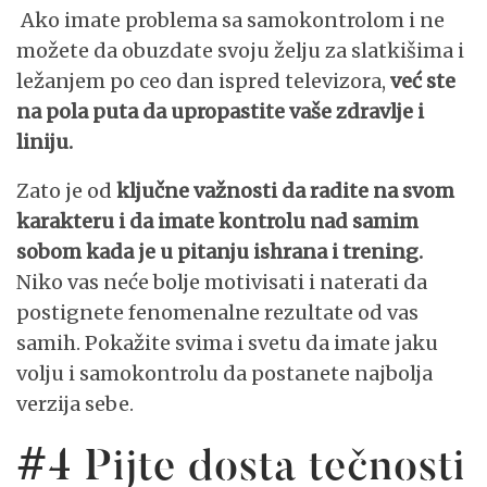
Ako imate problema sa samokontrolom i ne
možete da obuzdate svoju želju za slatkišima i
ležanjem po ceo dan ispred televizora,
već ste
na pola puta da upropastite vaše zdravlje i
liniju.
Zato je od
ključne važnosti da radite na svom
karakteru i da imate kontrolu nad samim
sobom kada je u pitanju ishrana i trening.
Niko vas neće bolje motivisati i naterati da
postignete fenomenalne rezultate od vas
samih. Pokažite svima i svetu da imate jaku
volju i samokontrolu da postanete najbolja
verzija sebe.
#4 Pijte dosta tečnosti