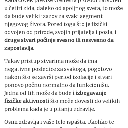
Kada čovek previše vremena provodi zatvoren
u četiri zida, daleko od spoljnog sveta, to može
da bude veliki izazov za svaki segment
njegovog života. Pored toga što je fizički
odvojen od prirode, svojih prijatelja i posla, i
druge stvari počinje svesno ili nesvesno da
zapostavlja.
Takav pristup stvarima može da ima
negativne posledice za svakoga, pogotovo
nakon što se završi period izolacije i stvari
ponovo počnu normalno da funkcionišu.
Jedna od tih može da bude
i izbegavanje
fizičke aktivnosti
što može dovesti do velikih
problema kada je u pitanju zdravlje.
Osim zdravlja i vaše telo ispašta. Ukoliko te