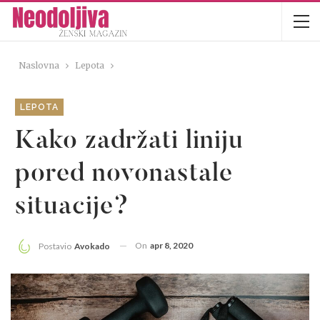
Naslovna
Lepota
LEPOTA
Kako zadržati liniju
pored novonastale
situacije?
On
apr 8, 2020
Postavio
Avokado