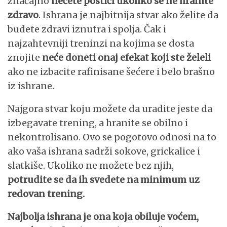
značajno
nećete postići ukoliko se ne hranite
zdravo
.
Ishrana je najbitnija stvar
ako želite da
budete zdravi iznutra i spolja. Čak i
najzahtevniji treninzi na kojima se dosta
znojite
neće doneti onaj efekat koji ste želeli
ako ne izbacite rafinisane šećere i belo brašno
iz ishrane.
Najgora stvar koju možete da uradite jeste da
izbegavate trening, a hranite se obilno i
nekontrolisano. Ovo se pogotovo odnosi na to
ako vaša ishrana sadrži sokove, grickalice i
slatkiše. Ukoliko ne možete bez njih,
potrudite se da ih svedete na minimum uz
redovan trening.
Najbolja ishrana je ona koja obiluje voćem,