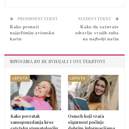
PREDHODNI TEKST
SLEDEĆI TEKST
Kako pronaći
Kako da sačuvate
najjeftiniju avionsku
zdravlje svojih zuba
kartu
na najbolji način
MNOGIMA SU SE SVIĐJALI I OVI TEKSTOVI
LEPOTA
LEPOTA
Kako povratak
Osmeh koji vraća
samopouzdanja kroz
sigurnost počinje
estetsku stomatologiju
dobrim informacijama