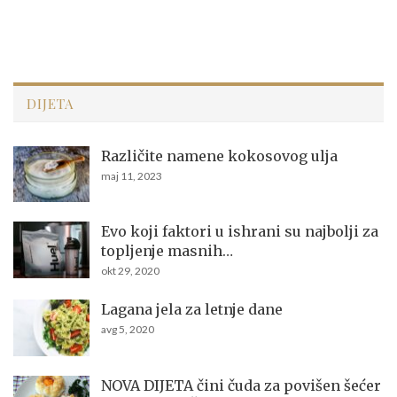
DIJETA
Različite namene kokosovog ulja
maj 11, 2023
Evo koji faktori u ishrani su najbolji za
topljenje masnih…
okt 29, 2020
Lagana jela za letnje dane
avg 5, 2020
NOVA DIJETA čini čuda za povišen šećer