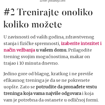
Izvor: pixabay.com
#2 Trenirajte onoliko
koliko možete
U zavisnosti od vaših godina, zdravstvenog
stanja i fizičke spremnosti,
izaberite intezitet i
način vežbanja
u vašem domu.
Prilagodite
trening svojim mogućnostima, makar on
trajao i 10 minuta dnevno.
Jedino gore od blagog, kratkog i ne previše
efikasnog treninga je da se ne pokrenete
uopšte. Zato se
potrudite da pronađete vrstu
treninga koja vama najviše odgovara
i koja
vam je potrebna da ostanete u odličnoj formi.