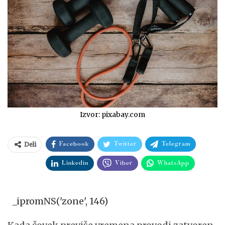
Izvor: pixabay.com
Deli
Facebook
Twitter
Telegram
Linkedin
Viber
WhatsApp
_ipromNS('zone', 146)