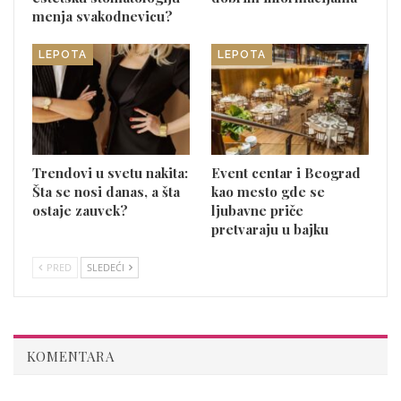
menja svakodnevicu?
LEPOTA
LEPOTA
Trendovi u svetu nakita:
Event centar i Beograd
Šta se nosi danas, a šta
kao mesto gde se
ostaje zauvek?
ljubavne priče
pretvaraju u bajku
PRED
SLEDEĆI
KOMENTARA