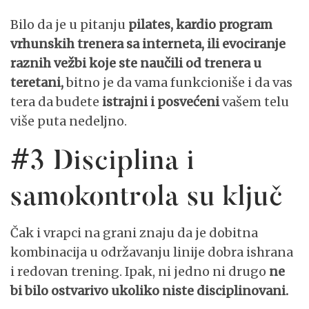
Bilo da je u pitanju
pilates, kardio program
vrhunskih trenera sa interneta, ili evociranje
raznih vežbi koje ste naučili od trenera u
teretani,
bitno je da vama funkcioniše i da vas
tera da budete
istrajni i posvećeni
vašem telu
više puta nedeljno.
#3 Disciplina i
samokontrola su ključ
Čak i vrapci na grani znaju da je dobitna
kombinacija u održavanju linije dobra ishrana
i redovan trening. Ipak, ni jedno ni drugo
ne
bi bilo ostvarivo ukoliko niste disciplinovani.