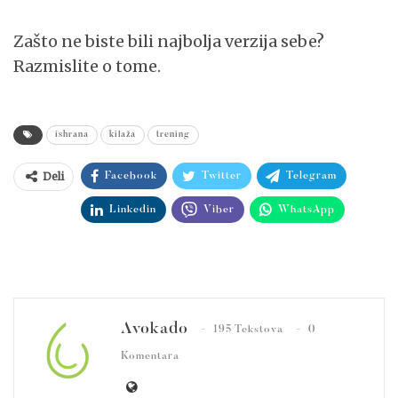
Zašto ne biste bili najbolja verzija sebe?
Razmislite o tome.
ishrana
kilaža
trening
Deli
Facebook
Twitter
Telegram
Linkedin
Viber
WhatsApp
Avokado
195 Tekstova
0
Komentara