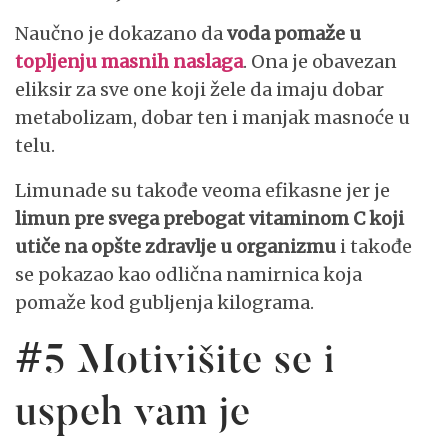
Naučno je dokazano da
voda pomaže u
topljenju masnih naslaga
. Ona je obavezan
eliksir za sve one koji žele da imaju dobar
metabolizam, dobar ten i manjak masnoće u
telu.
Limunade su takođe veoma efikasne jer je
limun pre svega prebogat vitaminom C koji
utiče na opšte zdravlje u organizmu
i takođe
se pokazao kao odlična namirnica koja
pomaže kod gubljenja kilograma.
#5 Motivišite se i
uspeh vam je