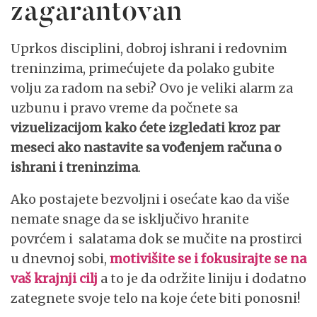
zagarantovan
Uprkos disciplini, dobroj ishrani i redovnim
treninzima, primećujete da polako gubite
volju za radom na sebi? Ovo je veliki alarm za
uzbunu i pravo vreme da počnete sa
vizuelizacijom kako ćete izgledati kroz par
meseci ako nastavite sa vođenjem računa o
ishrani i treninzima
.
Ako postajete bezvoljni i osećate kao da više
nemate snage da se isključivo hranite
povrćem i salatama dok se mučite na prostirci
u dnevnoj sobi,
motivišite se i fokusirajte se na
vaš krajnji cilj
a to je da održite liniju i dodatno
zategnete svoje telo na koje ćete biti ponosni!