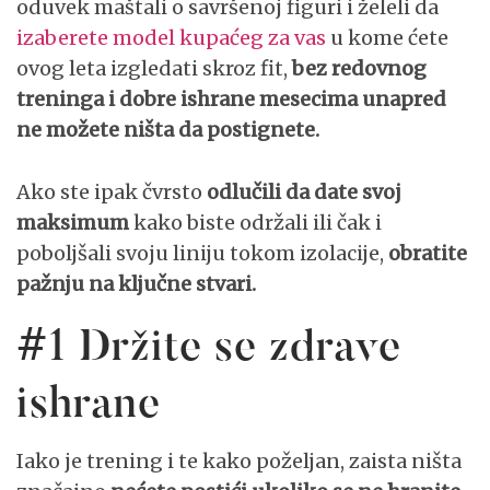
oduvek maštali o savršenoj figuri i želeli da
izaberete model kupaćeg za vas
u kome ćete
ovog leta izgledati skroz fit,
bez redovnog
treninga i dobre ishrane mesecima unapred
ne možete ništa da postignete.
Ako ste ipak čvrsto
odlučili da date svoj
maksimum
kako biste održali ili čak i
poboljšali svoju liniju tokom izolacije,
obratite
pažnju na ključne stvari.
#1 Držite se zdrave
ishrane
Iako je trening i te kako poželjan, zaista ništa