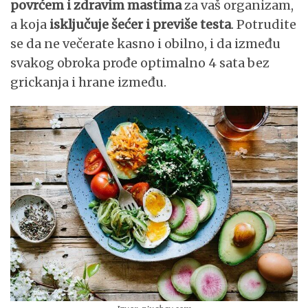
povrćem i zdravim mastima
za vaš organizam,
a koja
isključuje šećer i previše testa
. Potrudite
se da ne večerate kasno i obilno, i da između
svakog obroka prođe optimalno 4 sata bez
grickanja i hrane između.