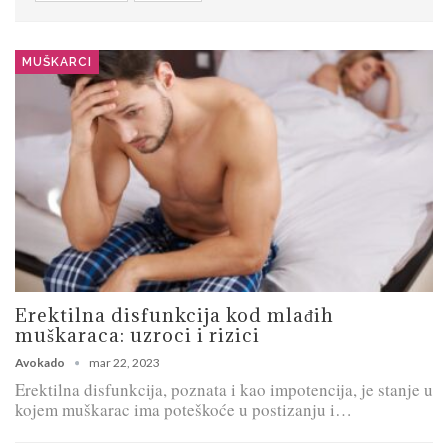
MUŠKARCI
Erektilna disfunkcija kod mlađih
muškaraca: uzroci i rizici
Avokado
mar 22, 2023
Erektilna disfunkcija, poznata i kao impotencija, je stanje u
kojem muškarac ima poteškoće u postizanju i…