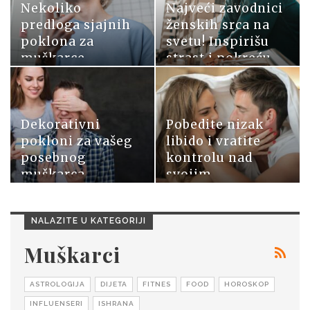
Nekoliko
Najveći zavodnici
predloga sjajnih
ženskih srca na
poklona za
svetu! Inspirišu
muškarce
strast i pokreću…
Dekorativni
Pobedite nizak
pokloni za vašeg
libido i vratite
posebnog
kontrolu nad
muškarca
svojim
seksualnim…
NALAZITE U KATEGORIJI
Muškarci
ASTROLOGIJA
DIJETA
FITNES
FOOD
HOROSKOP
INFLUENSERI
ISHRANA