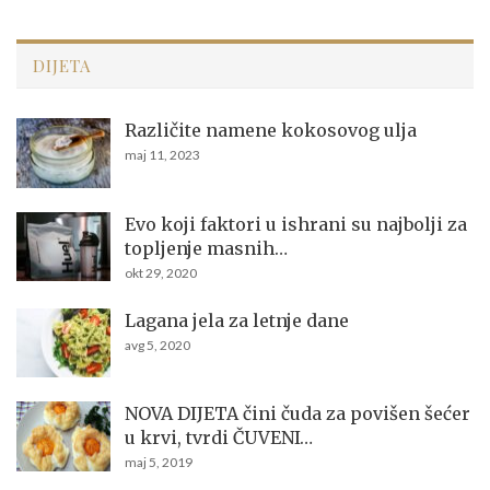
DIJETA
Različite namene kokosovog ulja
maj 11, 2023
Evo koji faktori u ishrani su najbolji za
topljenje masnih…
okt 29, 2020
Lagana jela za letnje dane
avg 5, 2020
NOVA DIJETA čini čuda za povišen šećer
u krvi, tvrdi ČUVENI…
maj 5, 2019