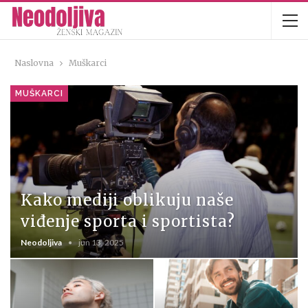
Naslovna
Muškarci
MUŠKARCI
Kako mediji oblikuju naše
viđenje sporta i sportista?
Neodoljiva
jun 13, 2025