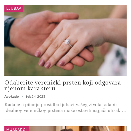
LJUBAV
Odaberite verenički prsten koji odgovara
njenom karakteru
Avokado
feb 24, 2023
Kada je u pitanju prosidba ljubavi vašeg života, odabir
idealnog vereničkog prstena može ostaviti najjači utisak.…
MUŠKARCI